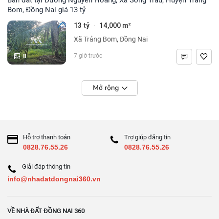
Bom, Đồng Nai giá 13 tỷ
13 tỷ
14,000 m²
·
Xã Trảng Bom, Đồng Nai
8
7 giờ trước
Mở rộng
Hỗ trợ thanh toán
Trợ giúp đăng tin
0828.76.55.26
0828.76.55.26
Giải đáp thông tin
info@nhadatdongnai360.vn
VỀ NHÀ ĐẤT ĐỒNG NAI 360