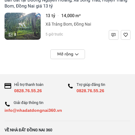
Bom, Đồng Nai giá 13 tỷ
13 tỷ
14,000 m²
·
Xã Trảng Bom, Đồng Nai
8
5 giờ trước
Mở rộng
Hỗ trợ thanh toán
Trợ giúp đăng tin
0828.76.55.26
0828.76.55.26
Giải đáp thông tin
info@nhadatdongnai360.vn
VỀ NHÀ ĐẤT ĐỒNG NAI 360