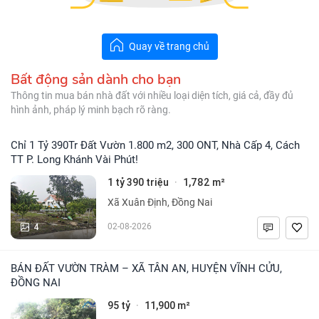
Quay về trang chủ
Bất động sản dành cho bạn
Thông tin mua bán nhà đất với nhiều loại diện tích, giá cả, đầy đủ
hình ảnh, pháp lý minh bạch rõ ràng.
Chỉ 1 Tỷ 390Tr Đất Vườn 1.800 m2, 300 ONT, Nhà Cấp 4, Cách
TT P. Long Khánh Vài Phút!
1 tỷ 390 triệu
1,782 m²
·
Xã Xuân Định, Đồng Nai
4
02-08-2026
BÁN ĐẤT VƯỜN TRÀM – XÃ TÂN AN, HUYỆN VĨNH CỬU,
ĐỒNG NAI
95 tỷ
11,900 m²
·