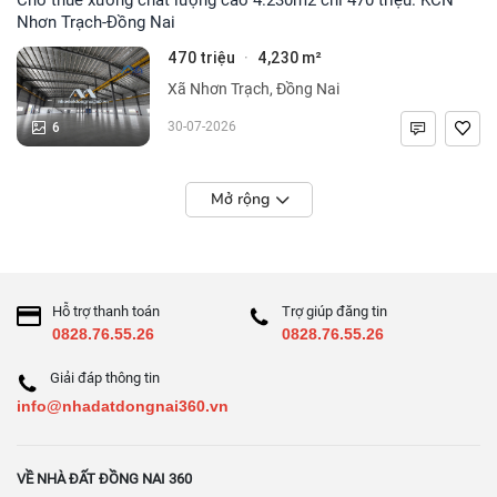
Nhơn Trạch-Đồng Nai
470 triệu
4,230 m²
·
Xã Nhơn Trạch, Đồng Nai
6
30-07-2026
Mở rộng
Hỗ trợ thanh toán
Trợ giúp đăng tin
0828.76.55.26
0828.76.55.26
Giải đáp thông tin
info@nhadatdongnai360.vn
VỀ NHÀ ĐẤT ĐỒNG NAI 360