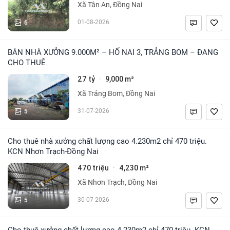
Xã Tân An, Đồng Nai
6
01-08-2026
BÁN NHÀ XƯỞNG 9.000M² – HỐ NAI 3, TRẢNG BOM – ĐANG
CHO THUÊ
27 tỷ
9,000 m²
·
Xã Trảng Bom, Đồng Nai
5
31-07-2026
Cho thuê nhà xưởng chất lượng cao 4.230m2 chỉ 470 triệu.
KCN Nhơn Trạch-Đồng Nai
470 triệu
4,230 m²
·
Xã Nhơn Trạch, Đồng Nai
5
30-07-2026
Cho thuê xưởng chất lượng cao 4.230m2 chỉ 470 triệu. KCN