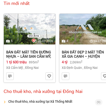
Tin mới nhất
5
4
25-07-2026
24-07-20
BÁN ĐẤT MẶT TIỀN ĐƯỜNG
BÁN ĐẤT ĐẸP 2 MẶT TIỀN
NHỰA – LÂM SAN CẨM MỸ,
XÃ GIA CANH – HUYỆN
ĐỒNG NAI.
ĐỊNH QUÁN – ĐỒNG NAI dt
2
2
1 tỷ 600 triệu
4 tỷ
895m
2,069m
2.069m² 4 tỷ
Xã Cẩm Mỹ
,
Đồng Nai
Xã Định Quán
,
Đồng Nai
Cho thuê kho, nhà xưởng tại Đồng Nai
Cho thuê kho, nhà xưởng tại Xã Thống Nhất
(9)