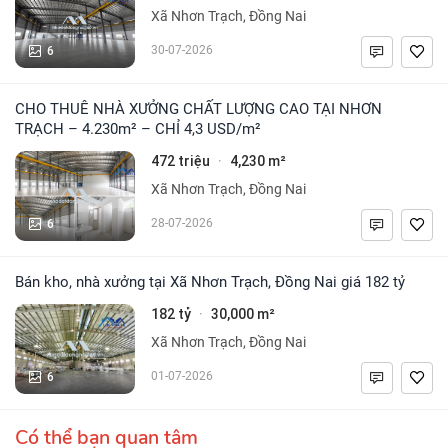
Xã Nhơn Trạch, Đồng Nai
6
30-07-2026
CHO THUÊ NHÀ XƯỞNG CHẤT LƯỢNG CAO TẠI NHƠN
TRẠCH – 4.230m² – CHỈ 4,3 USD/m²
472 triệu
4,230 m²
·
Xã Nhơn Trạch, Đồng Nai
6
28-07-2026
Bán kho, nhà xưởng tại Xã Nhơn Trạch, Đồng Nai giá 182 tỷ
182 tỷ
30,000 m²
·
Xã Nhơn Trạch, Đồng Nai
6
01-07-2026
Có thể bạn quan tâm