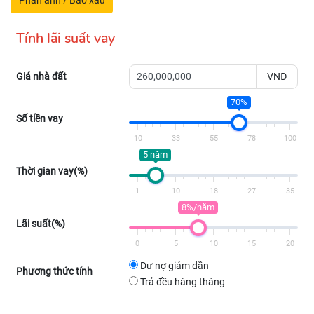
Phản ánh / Báo xấu
Tính lãi suất vay
Giá nhà đất
VNĐ
70%
Số tiền vay
10
33
55
78
100
5 năm
Thời gian vay(%)
1
10
18
27
35
8%/năm
Lãi suất(%)
0
5
10
15
20
Dư nợ giảm dần
Phương thức tính
Trả đều hàng tháng