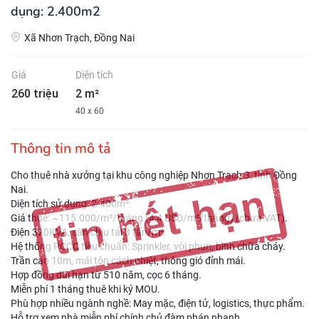
dụng: 2.400m2
Xã Nhơn Trạch, Đồng Nai
Giá
Diện tích
260 triệu
2 m²
40 x 60
Thông tin mô tả
Cho thuê nhà xưởng tại khu công nghiệp Nhơn Trạch 3, tỉnh Đồng
Nai.
Diện tích sử dụng: 2.400m².
Giá thuê: ~115.000/m²/tháng (4,4 USD/m²/tháng) (chưa VAT).
Điện 320KVA, sàn chịu tải 3 tấn/m².
Hệ thống PCCC tiêu chuẩn: Sprinkler, vòi phun, bình chữa cháy.
Trần cao 10m, mái tôn cách nhiệt, thông gió đỉnh mái.
Hợp đồng dài hạn từ 510 năm, cọc 6 tháng.
Miễn phí 1 tháng thuê khi ký MOU.
Phù hợp nhiều ngành nghề: May mặc, điện tử, logistics, thực phẩm.
Hỗ trợ xem nhà miễn phí chính chủ đàm phán nhanh.