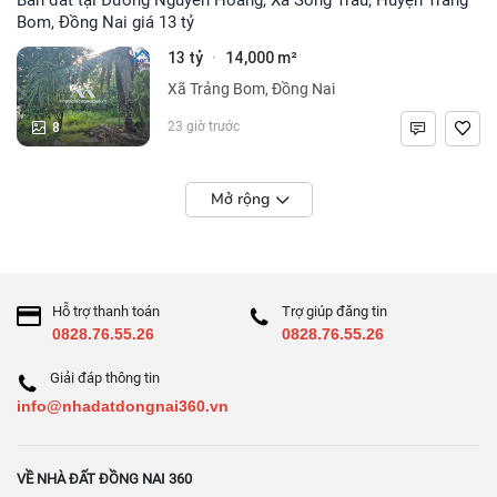
Bom, Đồng Nai giá 13 tỷ
13 tỷ
14,000 m²
·
Xã Trảng Bom, Đồng Nai
8
23 giờ trước
Mở rộng
Hỗ trợ thanh toán
Trợ giúp đăng tin
0828.76.55.26
0828.76.55.26
Giải đáp thông tin
info@nhadatdongnai360.vn
VỀ NHÀ ĐẤT ĐỒNG NAI 360