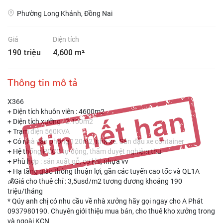
Phường Long Khánh, Đồng Nai
Giá
Diện tích
190 triệu
4,600 m²
Thông tin mô tả
X366
+ Diện tích khuôn viên : 4600m2
+ Diện tích xưởng : 2.100m2
+ Trạm điện 560KVA
+ Có nhà văn phòng 120m2, nhà xe. Sân đậu xe container
+ Hệ thống PCCC tự động, thẩm duyệt nghiệm thu
+ Phù hợp : sản xuất gỗ, cơ khí, nhựa vv
+ Hạ tầng giao thông thuận lợi, gần các tuyến cao tốc và QL1A
💰Giá cho thuê chỉ : 3,5usd/m2 tương đương khoảng 190
triệu/tháng
* Qúy anh chị có nhu cầu về nhà xưởng hãy gọi ngay cho A Phát
0937980190. Chuyên giới thiệu mua bán, cho thuê kho xưởng trong
và ngoài KCN