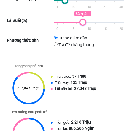
1
10
18
27
35
8%/năm
Lãi suất(%)
0
5
10
15
20
Dư nợ giảm dần
Phương thức tính
Trả đều hàng tháng
57 Triệu
Trả trước:
133 Triệu
Tiền vay:
27,043 Triệu
Lãi cần trả:
2,216 Triệu
Tiền gốc:
886,666 Ngàn
Tiền lãi: