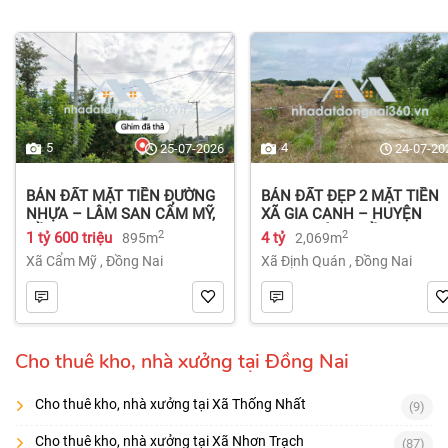
5
4
25-07-2026
24-07-20
BÁN ĐẤT MẶT TIỀN ĐƯỜNG
BÁN ĐẤT ĐẸP 2 MẶT TIỀN
NHỰA – LÂM SAN CẨM MỸ,
XÃ GIA CANH – HUYỆN
ĐỒNG NAI.
ĐỊNH QUÁN – ĐỒNG NAI dt
2
2
1 tỷ 600 triệu
4 tỷ
895m
2,069m
2.069m² 4 tỷ
Xã Cẩm Mỹ
,
Đồng Nai
Xã Định Quán
,
Đồng Nai
Cho thuê kho, nhà xưởng tại Đồng Nai
Cho thuê kho, nhà xưởng tại Xã Thống Nhất
(9)
Cho thuê kho, nhà xưởng tại Xã Nhơn Trạch
(87)