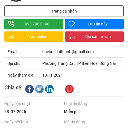
Trang cá nhân
093 798 0190
Lưu tin này
Chat online
Yêu cầu tư vấn
Email:
huebdsdaithanh@gmail.com
Địa chỉ:
Phường Trảng Dài, TP Biên Hòa, Đồng Nai
Ngày tham gia:
18-11-2021
Chia sẻ:
Ngày cập nhật
Loại tin đăng
28-07-2025
Miễn phí
Ngày hết hạn
Mã tin đăng