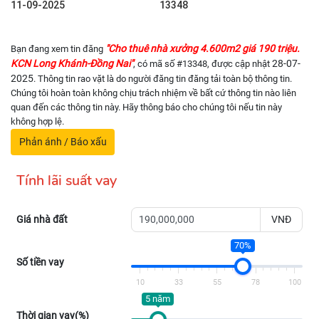
11-09-2025
13348
"Cho thuê nhà xưởng 4.600m2 giá 190 triệu.
Bạn đang xem tin đăng
KCN Long Khánh-Đồng Nai"
28-07-
, có mã số #13348, được cập nhật
2025
. Thông tin rao vặt là do người đăng tin đăng tải toàn bộ thông tin.
Chúng tôi hoàn toàn không chịu trách nhiệm về bất cứ thông tin nào liên
quan đến các thông tin này. Hãy thông báo cho chúng tôi nếu tin này
không hợp lệ.
Phản ánh / Báo xấu
Tính lãi suất vay
Giá nhà đất
VNĐ
70%
Số tiền vay
10
33
55
78
100
5 năm
Thời gian vay(%)