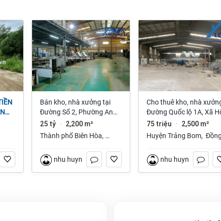
Bán kho, nhà xưởng tại
Cho thuê kho, nhà xưởng
ỆN
Đường Số 2, Phường An
Đường Quốc lộ 1A, Xã H
NAI
Bình, Thành phố Biên Hòa,
Nai 3, Trảng Bom, Đồng
25 tỷ
2,200 m²
75 triệu
2,500 m²
·
·
Đồng Nai giá 25 tỷ
Nai giá 75 Triệu
Thành phố Biên Hòa
,
Huyện Trảng Bom
,
Đồn
Đồng Nai
Nai
nhu huynh
nhu huynh