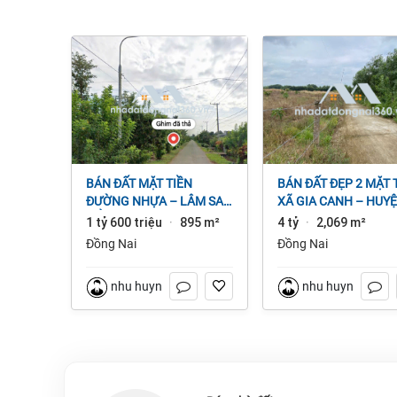
BÁN ĐẤT MẶT TIỀN
BÁN ĐẤT ĐẸP 2 MẶT TIỀN
ĐƯỜNG NHỰA – LÂM SAN
XÃ GIA CANH – HUY
CẨM MỸ, ĐỒNG NAI.
ĐỊNH QUÁN – ĐỒNG 
1 tỷ 600 triệu
895 m²
4 tỷ
2,069 m²
·
·
dt 2.069m² 4 tỷ
Đồng Nai
Đồng Nai
nhu huynh
nhu huynh