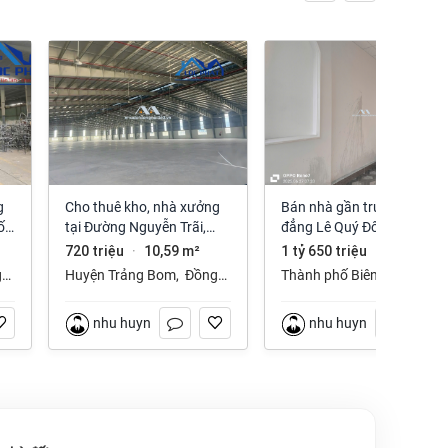
Cho thuê kho, nhà xưởng
Bán nhà gần trường cao
ố
tại Đường Nguyễn Trãi,
đẳng Lê Quý Đôn phường
Trảng Bom, Trảng Bom,
Long Hưng Đồng Nai
720 triệu
10,59 m²
1 tỷ 650 triệu
112 m²
·
·
Đồng Nai giá 720 Triệu
g
Huyện Trảng Bom
,
Đồng
Thành phố Biên Hòa
,
Nai
Đồng Nai
nhu huynh
nhu huynh