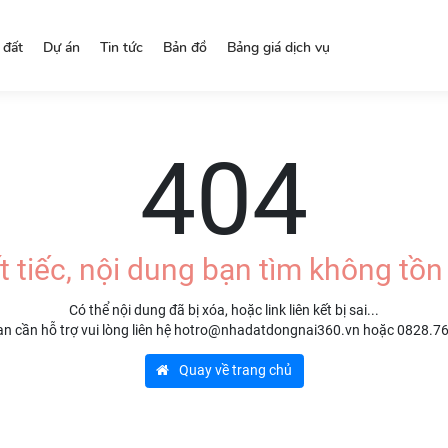
 đất
Dự án
Tin tức
Bản đồ
Bảng giá dịch vụ
404
t tiếc, nội dung bạn tìm không tồn 
Có thể nội dung đã bị xóa, hoặc link liên kết bị sai...
n cần hỗ trợ vui lòng liên hệ hotro@nhadatdongnai360.vn hoặc 0828.7
Quay về trang chủ