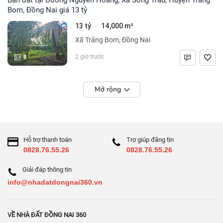
Bom, Đồng Nai giá 13 tỷ
13 tỷ
14,000 m²
·
Xã Trảng Bom, Đồng Nai
8
2 giờ trước
Mở rộng
Hỗ trợ thanh toán
Trợ giúp đăng tin
0828.76.55.26
0828.76.55.26
Giải đáp thông tin
info@nhadatdongnai360.vn
VỀ NHÀ ĐẤT ĐỒNG NAI 360