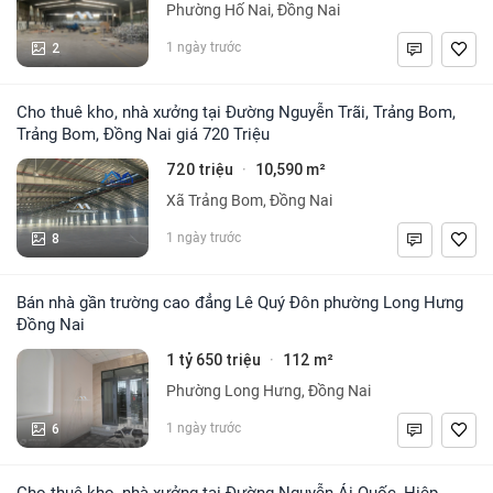
Phường Hố Nai, Đồng Nai
2
1 ngày trước
Cho thuê kho, nhà xưởng tại Đường Nguyễn Trãi, Trảng Bom,
Trảng Bom, Đồng Nai giá 720 Triệu
720 triệu
10,590 m²
·
Xã Trảng Bom, Đồng Nai
8
1 ngày trước
Bán nhà gần trường cao đẳng Lê Quý Đôn phường Long Hưng
Đồng Nai
1 tỷ 650 triệu
112 m²
·
Phường Long Hưng, Đồng Nai
6
1 ngày trước
Cho thuê kho, nhà xưởng tại Đường Nguyễn Ái Quốc, Hiệp