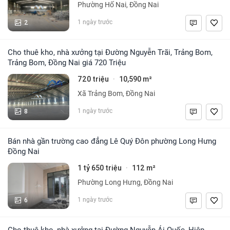
Phường Hố Nai, Đồng Nai
2
1 ngày trước
Cho thuê kho, nhà xưởng tại Đường Nguyễn Trãi, Trảng Bom,
Trảng Bom, Đồng Nai giá 720 Triệu
720 triệu
10,590 m²
·
Xã Trảng Bom, Đồng Nai
8
1 ngày trước
Bán nhà gần trường cao đẳng Lê Quý Đôn phường Long Hưng
Đồng Nai
1 tỷ 650 triệu
112 m²
·
Phường Long Hưng, Đồng Nai
6
1 ngày trước
Cho thuê kho, nhà xưởng tại Đường Nguyễn Ái Quốc, Hiệp