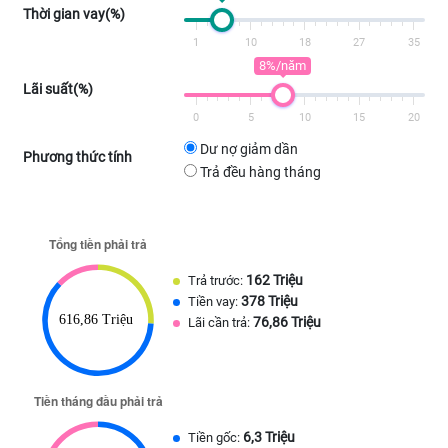
Thời gian vay(%)
1
10
18
27
35
8%/năm
Lãi suất(%)
0
5
10
15
20
Dư nợ giảm dần
Phương thức tính
Trả đều hàng tháng
162 Triệu
Trả trước:
378 Triệu
Tiền vay:
76,86 Triệu
Lãi cần trả:
6,3 Triệu
Tiền gốc: