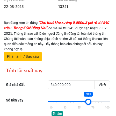
22-08-2025
13241
"Cho thuê kho xưởng 5.500m2 giá rẻ chỉ 540
Bạn đang xem tin đăng
triệu. Trong KCN Đồng Nai"
08-07-
, có mã số #13241, được cập nhật
2025
. Thông tin rao vặt là do người đăng tin đăng tải toàn bộ thông tin.
Chúng tôi hoàn toàn không chịu trách nhiệm về bất cứ thông tin nào liên
quan đến các thông tin này. Hãy thông báo cho chúng tôi nếu tin này
không hợp lệ.
Phản ánh / Báo xấu
Tính lãi suất vay
Giá nhà đất
VNĐ
70%
Số tiền vay
10
33
55
78
100
5 năm