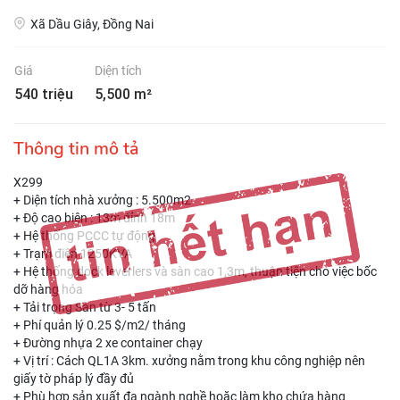
Xã Dầu Giây, Đồng Nai
Giá
Diện tích
540 triệu
5,500 m²
Thông tin mô tả
X299
+ Diện tích nhà xưởng : 5.500m2
+ Độ cao biên : 13m đỉnh 18m
+ Hệ thống PCCC tự động
+ Trạm điện 1250KVA
+ Hệ thống dock leverlers và sàn cao 1,3m, thuận tiện cho việc bốc
dỡ hàng hóa
+ Tải trọng Sàn từ 3- 5 tấn
+ Phí quản lý 0.25 $/m2/ tháng
+ Đường nhựa 2 xe container chạy
+ Vị trí : Cách QL1A 3km. xưởng nằm trong khu công nghiệp nên
giấy tờ pháp lý đầy đủ
+ Phù hợp sản xuất đa ngành nghề hoặc làm kho chứa hàng