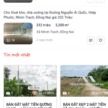
Cho thuê kho, nhà xưởng tại Đường Nguyễn Ái Quốc, Hiệp
Phước, Nhơn Trạch, Đồng Nai giá 332 Triệu
332 triệu
3,200 m²
·
Xã Nhơn Trạch, Đồng Nai
10
2 ngày trước
Tin mới nhất
5
4
25-07-2026
24-07-20
BÁN ĐẤT MẶT TIỀN ĐƯỜNG
BÁN ĐẤT ĐẸP 2 MẶT TIỀN