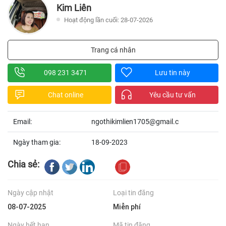
Kim Liên
Hoạt động lần cuối: 28-07-2026
Trang cá nhân
098 231 3471
Lưu tin này
Chat online
Yêu cầu tư vấn
Email:
ngothikimlien1705@gmail.c
Ngày tham gia:
18-09-2023
Chia sẻ:
Ngày cập nhật
Loại tin đăng
08-07-2025
Miễn phí
Ngày hết hạn
Mã tin đăng