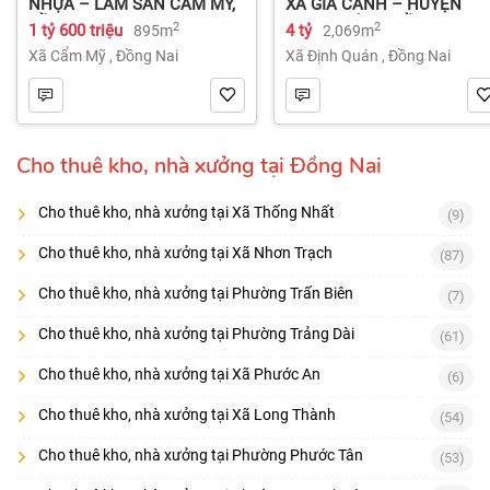
NHỰA – LÂM SAN CẨM MỸ,
XÃ GIA CANH – HUYỆN
ĐỒNG NAI.
ĐỊNH QUÁN – ĐỒNG NAI dt
2
2
1 tỷ 600 triệu
4 tỷ
895m
2,069m
2.069m² 4 tỷ
Xã Cẩm Mỹ
,
Đồng Nai
Xã Định Quán
,
Đồng Nai
Cho thuê kho, nhà xưởng tại Đồng Nai
Cho thuê kho, nhà xưởng tại Xã Thống Nhất
(9)
Cho thuê kho, nhà xưởng tại Xã Nhơn Trạch
(87)
Cho thuê kho, nhà xưởng tại Phường Trấn Biên
(7)
Cho thuê kho, nhà xưởng tại Phường Trảng Dài
(61)
Cho thuê kho, nhà xưởng tại Xã Phước An
(6)
Cho thuê kho, nhà xưởng tại Xã Long Thành
(54)
Cho thuê kho, nhà xưởng tại Phường Phước Tân
(53)