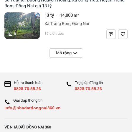
Bom, Đồng Nai giá 13 tỷ
13 tỷ
14,000 m²
·
Xã Trảng Bom, Đồng Nai
8
16 giờ trước
Mở rộng
Hỗ trợ thanh toán
Trợ giúp đăng tin
0828.76.55.26
0828.76.55.26
Giải đáp thông tin
info@nhadatdongnai360.vn
VỀ NHÀ ĐẤT ĐỒNG NAI 360