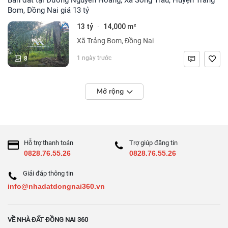
Bom, Đồng Nai giá 13 tỷ
13 tỷ
14,000 m²
·
Xã Trảng Bom, Đồng Nai
8
1 ngày trước
Mở rộng
Hỗ trợ thanh toán
Trợ giúp đăng tin
0828.76.55.26
0828.76.55.26
Giải đáp thông tin
info@nhadatdongnai360.vn
VỀ NHÀ ĐẤT ĐỒNG NAI 360