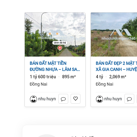
BÁN ĐẤT MẶT TIỀN
BÁN ĐẤT ĐẸP 2 MẶT TIỀN
ĐƯỜNG NHỰA – LÂM SAN
XÃ GIA CANH – HUY
CẨM MỸ, ĐỒNG NAI.
ĐỊNH QUÁN – ĐỒNG 
1 tỷ 600 triệu
895 m²
4 tỷ
2,069 m²
·
·
dt 2.069m² 4 tỷ
Đồng Nai
Đồng Nai
nhu huynh
nhu huynh