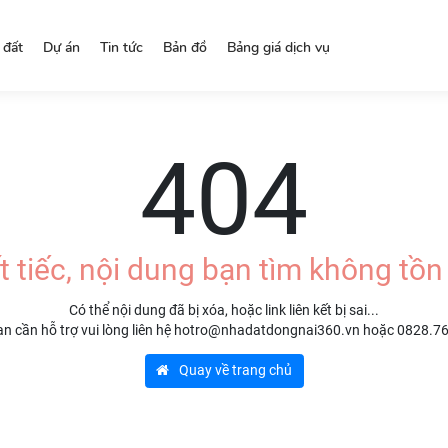
 đất
Dự án
Tin tức
Bản đồ
Bảng giá dịch vụ
404
t tiếc, nội dung bạn tìm không tồn 
Có thể nội dung đã bị xóa, hoặc link liên kết bị sai...
n cần hỗ trợ vui lòng liên hệ hotro@nhadatdongnai360.vn hoặc 0828.7
Quay về trang chủ