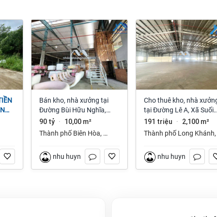
Bán kho, nhà xưởng tại
Cho thuê kho, nhà xưởng
ỆN
Đường Bùi Hữu Nghĩa,
tại Đường Lê A, Xã Suối
NAI
Phường Tân Hạnh, Biên
Tre, Tp Long Khánh, Đồ
90 tỷ
10,00 m²
191 triệu
2,100 m²
·
·
Hòa, Đồng Nai giá 90 tỷ
Nai giá 191 Triệu
Thành phố Biên Hòa
,
Thành phố Long Khánh
Đồng Nai
Đồng Nai
nhu huynh
nhu huynh