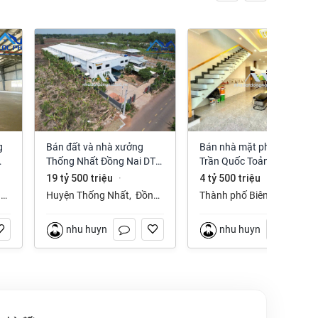
Bán đất và nhà xưởng
Bán nhà mặt phố Đường
Thống Nhất Đồng Nai DT
Trần Quốc Toản, An Bình,
ng
3050m2 giá chỉ 19.5 tỷ
Biên Hòa, Đồng Nai giá 4
19 tỷ 500 triệu
4 tỷ 500 triệu
200 m²
·
·
tỷ 500 triệu
3,050 m²
,
Huyện Thống Nhất
,
Đồng
Thành phố Biên Hòa
,
Nai
Đồng Nai
nhu huynh
nhu huynh