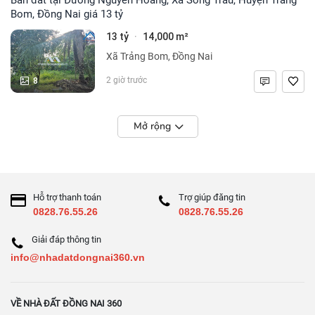
Bom, Đồng Nai giá 13 tỷ
13 tỷ
14,000 m²
·
Xã Trảng Bom, Đồng Nai
8
2 giờ trước
Mở rộng
Hỗ trợ thanh toán
Trợ giúp đăng tin
0828.76.55.26
0828.76.55.26
Giải đáp thông tin
info@nhadatdongnai360.vn
VỀ NHÀ ĐẤT ĐỒNG NAI 360