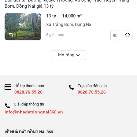
Bom, Đồng Nai giá 13 tỷ
13 tỷ
14,000 m²
·
Xã Trảng Bom, Đồng Nai
8
6 giờ trước
Mở rộng
Hỗ trợ thanh toán
Trợ giúp đăng tin
0828.76.55.26
0828.76.55.26
Giải đáp thông tin
info@nhadatdongnai360.vn
VỀ NHÀ ĐẤT ĐỒNG NAI 360