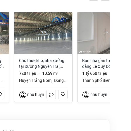
Cho thuê kho, nhà xưởng
Bán nhà gần trường cao
ố
tại Đường Nguyễn Trãi,
đẳng Lê Quý Đôn phường
Trảng Bom, Trảng Bom,
Long Hưng Đồng Nai
720 triệu
10,59 m²
1 tỷ 650 triệu
112 m²
·
·
Đồng Nai giá 720 Triệu
g
Huyện Trảng Bom
,
Đồng
Thành phố Biên Hòa
,
Nai
Đồng Nai
nhu huynh
nhu huynh