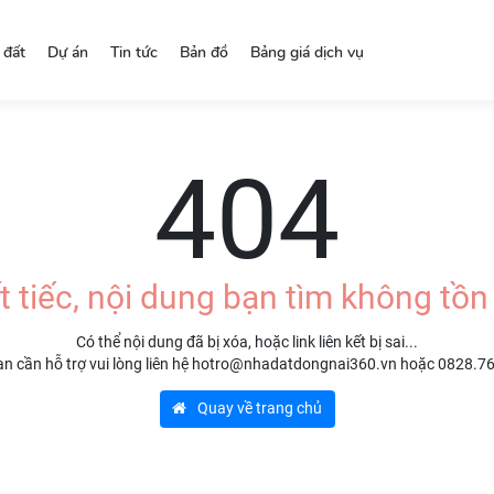
 đất
Dự án
Tin tức
Bản đồ
Bảng giá dịch vụ
404
t tiếc, nội dung bạn tìm không tồn 
Có thể nội dung đã bị xóa, hoặc link liên kết bị sai...
n cần hỗ trợ vui lòng liên hệ hotro@nhadatdongnai360.vn hoặc 0828.7
Quay về trang chủ