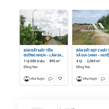
BÁN ĐẤT MẶT TIỀN
BÁN ĐẤT ĐẸP 2 MẶT TIỀN
ĐƯỜNG NHỰA – LÂM SAN
XÃ GIA CANH – HUY
CẨM MỸ, ĐỒNG NAI.
ĐỊNH QUÁN – ĐỒNG 
1 tỷ 600 triệu
895 m²
4 tỷ
2,069 m²
·
·
dt 2.069m² 4 tỷ
Đồng Nai
Đồng Nai
nhu huynh
nhu huynh