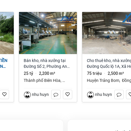
Bán kho, nhà xưởng tại
Cho thuê kho, nhà xưởng
ỆN
Đường Số 2, Phường An
Đường Quốc lộ 1A, Xã H
NAI
Bình, Thành phố Biên Hòa,
Nai 3, Trảng Bom, Đồng
25 tỷ
2,200 m²
75 triệu
2,500 m²
·
·
Đồng Nai giá 25 tỷ
Nai giá 75 Triệu
Thành phố Biên Hòa
,
Huyện Trảng Bom
,
Đồn
Đồng Nai
Nai
nhu huynh
nhu huynh