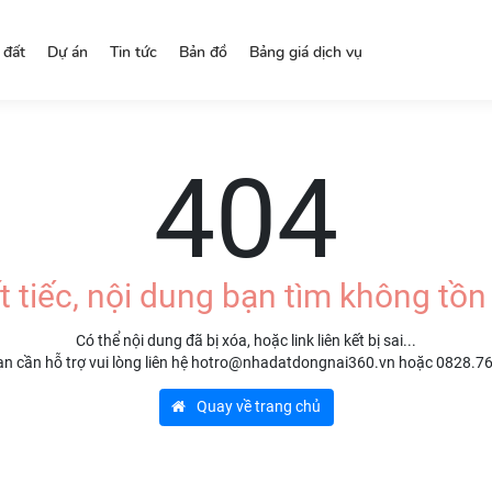
 đất
Dự án
Tin tức
Bản đồ
Bảng giá dịch vụ
404
t tiếc, nội dung bạn tìm không tồn 
Có thể nội dung đã bị xóa, hoặc link liên kết bị sai...
n cần hỗ trợ vui lòng liên hệ hotro@nhadatdongnai360.vn hoặc 0828.7
Quay về trang chủ