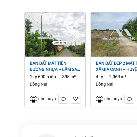
BÁN ĐẤT MẶT TIỀN
BÁN ĐẤT ĐẸP 2 MẶT TIỀN
ĐƯỜNG NHỰA – LÂM SAN
XÃ GIA CANH – HUY
CẨM MỸ, ĐỒNG NAI.
ĐỊNH QUÁN – ĐỒNG 
1 tỷ 600 triệu
895 m²
4 tỷ
2,069 m²
·
·
dt 2.069m² 4 tỷ
Đồng Nai
Đồng Nai
nhu huynh
nhu huynh