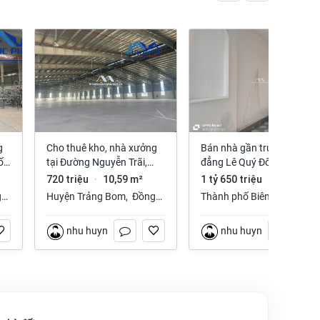
Cho thuê kho, nhà xưởng
Bán nhà gần trường cao
ố
tại Đường Nguyễn Trãi,
đẳng Lê Quý Đôn phường
Trảng Bom, Trảng Bom,
Long Hưng Đồng Nai
720 triệu
10,59 m²
1 tỷ 650 triệu
112 m²
·
·
Đồng Nai giá 720 Triệu
g
Huyện Trảng Bom
,
Đồng
Thành phố Biên Hòa
,
Nai
Đồng Nai
nhu huynh
nhu huynh