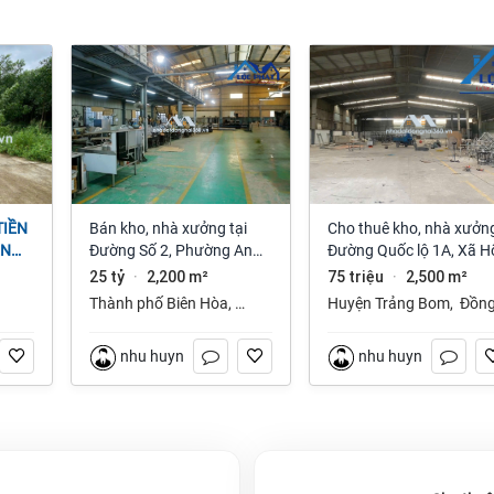
Bán kho, nhà xưởng tại
Cho thuê kho, nhà xưởng
ỆN
Đường Số 2, Phường An
Đường Quốc lộ 1A, Xã H
NAI
Bình, Thành phố Biên Hòa,
Nai 3, Trảng Bom, Đồng
25 tỷ
2,200 m²
75 triệu
2,500 m²
·
·
Đồng Nai giá 25 tỷ
Nai giá 75 Triệu
Thành phố Biên Hòa
,
Huyện Trảng Bom
,
Đồn
Đồng Nai
Nai
nhu huynh
nhu huynh