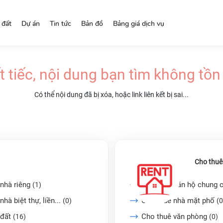
 đất
Dự án
Tin tức
Bản đồ
Bảng giá dịch vụ
t tiếc, nội dung bạn tìm không tồn 
Có thể nội dung đã bị xóa, hoặc link liên kết bị sai...
Cho thuê
nhà riêng
Cho thuê căn hộ chung 
(1)
nhà biệt thự, liền...
Cho thuê nhà mặt phố
(0)
(0
 đất
Cho thuê văn phòng
(16)
(0)