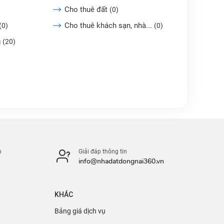
Cho thuê đất
(0)
Cho thuê khách sạn, nhà...
(0)
(0)
g
(20)
n
Giải đáp thông tin
info@nhadatdongnai360.vn
KHÁC
Bảng giá dịch vụ