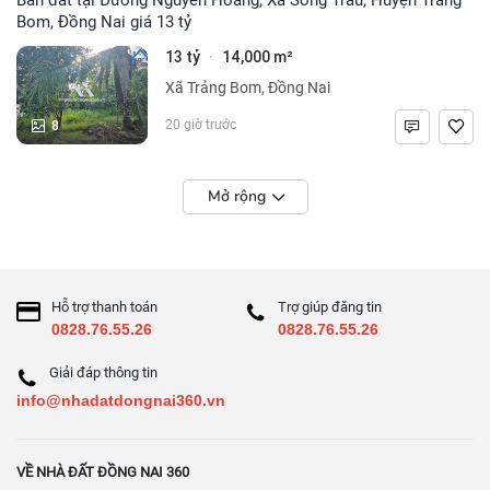
Bom, Đồng Nai giá 13 tỷ
13 tỷ
14,000 m²
·
Xã Trảng Bom, Đồng Nai
8
20 giờ trước
Mở rộng
Hỗ trợ thanh toán
Trợ giúp đăng tin
0828.76.55.26
0828.76.55.26
Giải đáp thông tin
info@nhadatdongnai360.vn
VỀ NHÀ ĐẤT ĐỒNG NAI 360