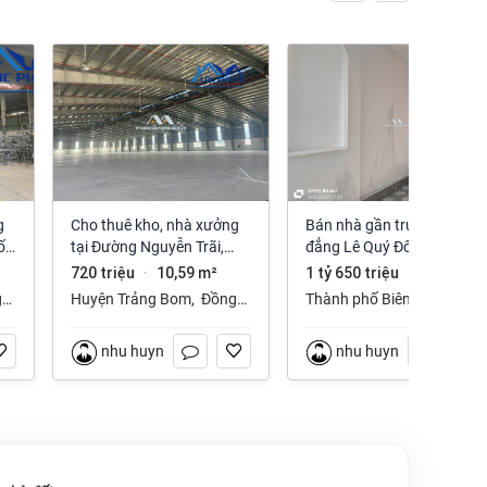
Cho thuê kho, nhà xưởng
Bán nhà gần trường cao
ố
tại Đường Nguyễn Trãi,
đẳng Lê Quý Đôn phường
Trảng Bom, Trảng Bom,
Long Hưng Đồng Nai
720 triệu
10,59 m²
1 tỷ 650 triệu
112 m²
·
·
Đồng Nai giá 720 Triệu
g
Huyện Trảng Bom
,
Đồng
Thành phố Biên Hòa
,
Nai
Đồng Nai
nhu huynh
nhu huynh