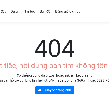
 đất
Dự án
Tin tức
Bản đồ
Bảng giá dịch vụ
404
t tiếc, nội dung bạn tìm không tồn 
Có thể nội dung đã bị xóa, hoặc link liên kết bị sai...
n cần hỗ trợ vui lòng liên hệ hotro@nhadatdongnai360.vn hoặc 0828.7
Quay về trang chủ