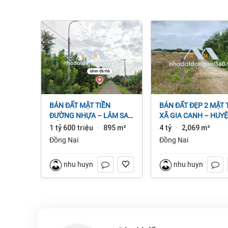
BÁN ĐẤT MẶT TIỀN
BÁN ĐẤT ĐẸP 2 MẶT TIỀN
ĐƯỜNG NHỰA – LÂM SAN
XÃ GIA CANH – HUY
CẨM MỸ, ĐỒNG NAI.
ĐỊNH QUÁN – ĐỒNG 
1 tỷ 600 triệu
895 m²
4 tỷ
2,069 m²
·
·
dt 2.069m² 4 tỷ
Đồng Nai
Đồng Nai
nhu huynh
nhu huynh