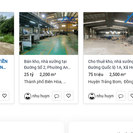
Bán kho, nhà xưởng tại
Cho thuê kho, nhà xưởng
ỆN
Đường Số 2, Phường An
Đường Quốc lộ 1A, Xã H
NAI
Bình, Thành phố Biên Hòa,
Nai 3, Trảng Bom, Đồng
25 tỷ
2,200 m²
75 triệu
2,500 m²
·
·
Đồng Nai giá 25 tỷ
Nai giá 75 Triệu
Thành phố Biên Hòa
,
Huyện Trảng Bom
,
Đồn
Đồng Nai
Nai
nhu huynh
nhu huynh