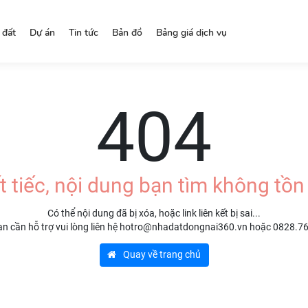
 đất
Dự án
Tin tức
Bản đồ
Bảng giá dịch vụ
404
t tiếc, nội dung bạn tìm không tồn 
Có thể nội dung đã bị xóa, hoặc link liên kết bị sai...
n cần hỗ trợ vui lòng liên hệ hotro@nhadatdongnai360.vn hoặc 0828.7
Quay về trang chủ