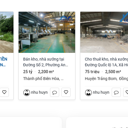
Bán kho, nhà xưởng tại
Cho thuê kho, nhà xưởng
ỆN
Đường Số 2, Phường An
Đường Quốc lộ 1A, Xã H
NAI
Bình, Thành phố Biên Hòa,
Nai 3, Trảng Bom, Đồng
25 tỷ
2,200 m²
75 triệu
2,500 m²
·
·
Đồng Nai giá 25 tỷ
Nai giá 75 Triệu
Thành phố Biên Hòa
,
Huyện Trảng Bom
,
Đồn
Đồng Nai
Nai
nhu huynh
nhu huynh