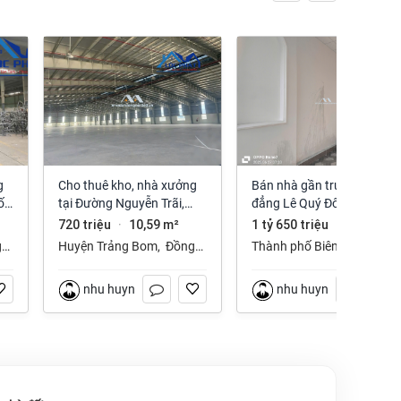
Cho thuê kho, nhà xưởng
Bán nhà gần trường cao
ố
tại Đường Nguyễn Trãi,
đẳng Lê Quý Đôn phường
Trảng Bom, Trảng Bom,
Long Hưng Đồng Nai
720 triệu
10,59 m²
1 tỷ 650 triệu
112 m²
·
·
Đồng Nai giá 720 Triệu
g
Huyện Trảng Bom
,
Đồng
Thành phố Biên Hòa
,
Nai
Đồng Nai
nhu huynh
nhu huynh