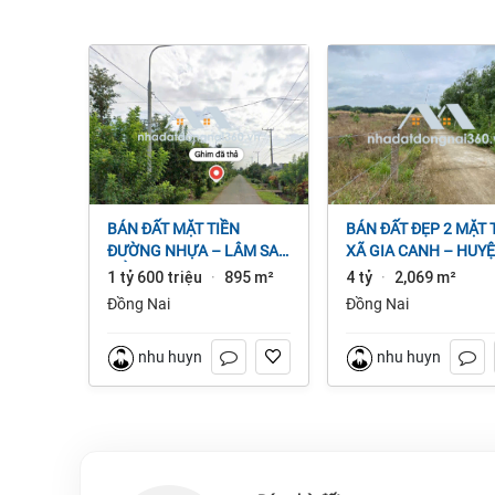
BÁN ĐẤT MẶT TIỀN
BÁN ĐẤT ĐẸP 2 MẶT TIỀN
ĐƯỜNG NHỰA – LÂM SAN
XÃ GIA CANH – HUY
CẨM MỸ, ĐỒNG NAI.
ĐỊNH QUÁN – ĐỒNG 
1 tỷ 600 triệu
895 m²
4 tỷ
2,069 m²
·
·
dt 2.069m² 4 tỷ
Đồng Nai
Đồng Nai
nhu huynh
nhu huynh