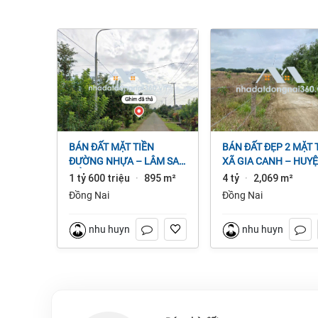
BÁN ĐẤT MẶT TIỀN
BÁN ĐẤT ĐẸP 2 MẶT TIỀN
ĐƯỜNG NHỰA – LÂM SAN
XÃ GIA CANH – HUY
CẨM MỸ, ĐỒNG NAI.
ĐỊNH QUÁN – ĐỒNG 
1 tỷ 600 triệu
895 m²
4 tỷ
2,069 m²
·
·
dt 2.069m² 4 tỷ
Đồng Nai
Đồng Nai
nhu huynh
nhu huynh