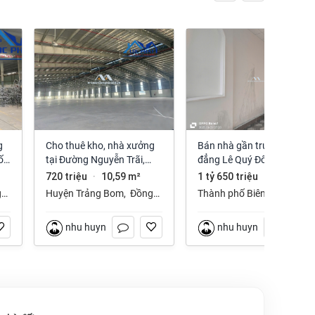
Cho thuê kho, nhà xưởng
Bán nhà gần trường cao
ố
tại Đường Nguyễn Trãi,
đẳng Lê Quý Đôn phường
Trảng Bom, Trảng Bom,
Long Hưng Đồng Nai
720 triệu
10,59 m²
1 tỷ 650 triệu
112 m²
·
·
Đồng Nai giá 720 Triệu
g
Huyện Trảng Bom
,
Đồng
Thành phố Biên Hòa
,
Nai
Đồng Nai
nhu huynh
nhu huynh