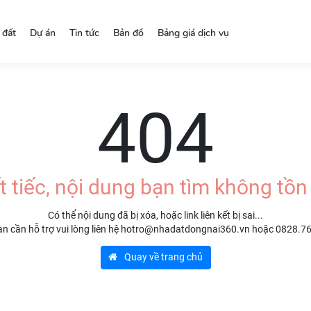
 đất
Dự án
Tin tức
Bản đồ
Bảng giá dịch vụ
404
t tiếc, nội dung bạn tìm không tồn 
Có thể nội dung đã bị xóa, hoặc link liên kết bị sai...
n cần hỗ trợ vui lòng liên hệ hotro@nhadatdongnai360.vn hoặc 0828.7
Quay về trang chủ