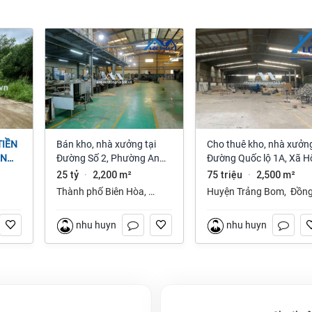
Bán kho, nhà xưởng tại
Cho thuê kho, nhà xưởng
ỆN
Đường Số 2, Phường An
Đường Quốc lộ 1A, Xã H
NAI
Bình, Thành phố Biên Hòa,
Nai 3, Trảng Bom, Đồng
25 tỷ
2,200 m²
75 triệu
2,500 m²
·
·
Đồng Nai giá 25 tỷ
Nai giá 75 Triệu
Thành phố Biên Hòa
,
Huyện Trảng Bom
,
Đồn
Đồng Nai
Nai
nhu huynh
nhu huynh