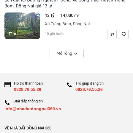
Bom, Đồng Nai giá 13 tỷ
13 tỷ
14,000 m²
·
Xã Trảng Bom, Đồng Nai
8
10 giờ trước
Mở rộng
Hỗ trợ thanh toán
Trợ giúp đăng tin
0828.76.55.26
0828.76.55.26
Giải đáp thông tin
info@nhadatdongnai360.vn
VỀ NHÀ ĐẤT ĐỒNG NAI 360