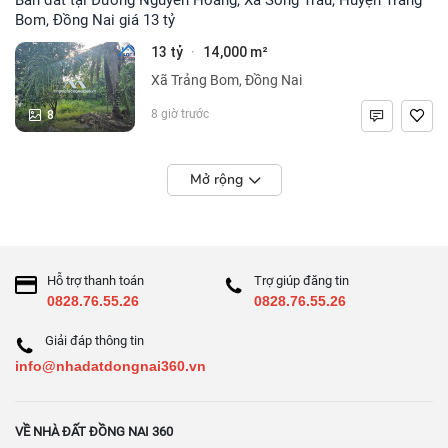
Bom, Đồng Nai giá 13 tỷ
13 tỷ
14,000 m²
·
Xã Trảng Bom, Đồng Nai
8
8 giờ trước
Mở rộng
Hỗ trợ thanh toán
Trợ giúp đăng tin
0828.76.55.26
0828.76.55.26
Giải đáp thông tin
info@nhadatdongnai360.vn
VỀ NHÀ ĐẤT ĐỒNG NAI 360