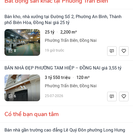
Bất động sản khác tại Phường Trấn Biên
Bán kho, nhà xưởng tại Đường Số 2, Phường An Bình, Thành
phố Biên Hòa, Đồng Nai giá 25 tỷ
25 tỷ
2,200 m²
·
Phường Trấn Biên, Đồng Nai
8
19 giờ trước
BÁN NHÀ ĐẸP PHƯỜNG TAM HIỆP – ĐỒNG NAI giá 3,55 tỷ
3 tỷ 550 triệu
120 m²
·
Phường Trấn Biên, Đồng Nai
6
25-07-2026
Có thể bạn quan tâm
Bán nhà gần trường cao đẳng Lê Quý Đôn phường Long Hưng