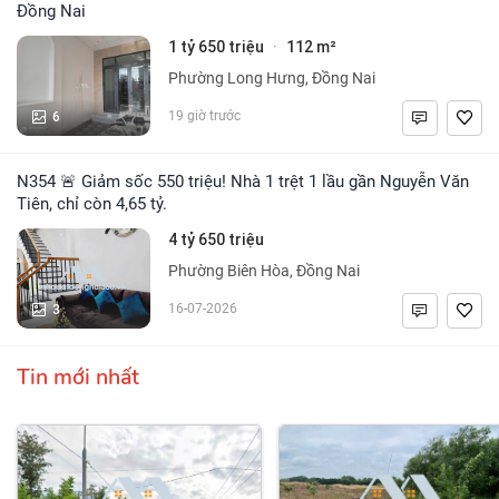
Đồng Nai
1 tỷ 650 triệu
112 m²
·
Phường Long Hưng, Đồng Nai
6
19 giờ trước
N354 🚨 Giảm sốc 550 triệu! Nhà 1 trệt 1 lầu gần Nguyễn Văn
Tiên, chỉ còn 4,65 tỷ.
4 tỷ 650 triệu
Phường Biên Hòa, Đồng Nai
3
16-07-2026
Tin mới nhất