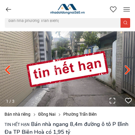
nhadatdongnai360.vn
1
/
3
Bán nhà riêng
Đồng Nai
Phường Trấn Biên
Bán nhà ngang 8,4m đường ô tô P Bình
TIN HẾT HẠN
Đa TP Biên Hoà có 1,95 tỷ