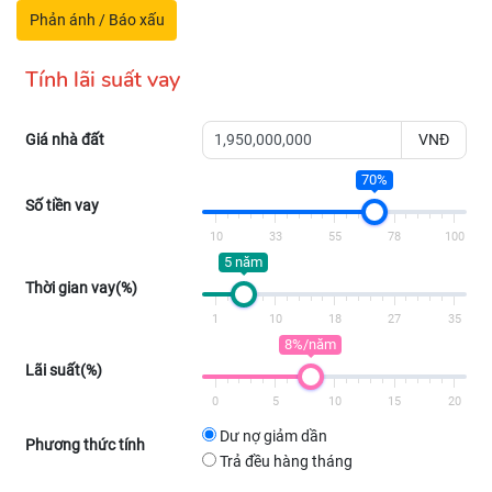
Phản ánh / Báo xấu
Tính lãi suất vay
Giá nhà đất
VNĐ
70%
Số tiền vay
10
33
55
78
100
5 năm
Thời gian vay(%)
1
10
18
27
35
8%/năm
Lãi suất(%)
0
5
10
15
20
Dư nợ giảm dần
Phương thức tính
Trả đều hàng tháng