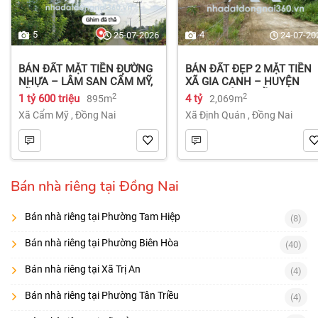
5
4
25-07-2026
24-07-20
BÁN ĐẤT MẶT TIỀN ĐƯỜNG
BÁN ĐẤT ĐẸP 2 MẶT TIỀN
NHỰA – LÂM SAN CẨM MỸ,
XÃ GIA CANH – HUYỆN
ĐỒNG NAI.
ĐỊNH QUÁN – ĐỒNG NAI dt
2
2
1 tỷ 600 triệu
4 tỷ
895m
2,069m
2.069m² 4 tỷ
Xã Cẩm Mỹ
,
Đồng Nai
Xã Định Quán
,
Đồng Nai
Bán nhà riêng tại Đồng Nai
Bán nhà riêng tại Phường Tam Hiệp
(8)
Bán nhà riêng tại Phường Biên Hòa
(40)
Bán nhà riêng tại Xã Trị An
(4)
Bán nhà riêng tại Phường Tân Triều
(4)