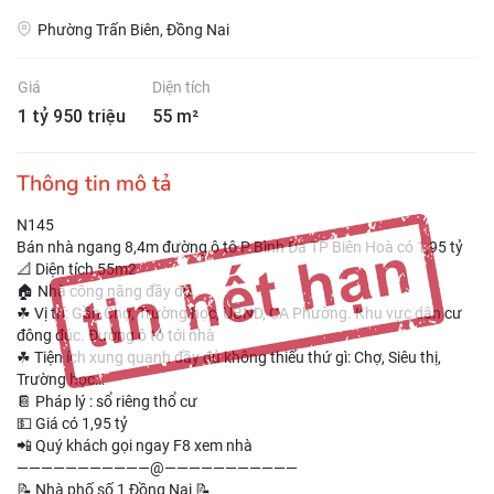
Phường Trấn Biên, Đồng Nai
Giá
Diện tích
1 tỷ 950 triệu
55 m²
Thông tin mô tả
N145
Bán nhà ngang 8,4m đường ô tô P Bình Đa TP Biên Hoà có 1,95 tỷ
📐 Diện tích 55m2
🏠 Nhà công năng đầy đủ.
☘ Vị trí: Gần Chợ, Trường học, UBND, CA Phường. Khu vực dân cư
đông đúc. Đường ô tô tới nhà
☘ Tiện ích xung quanh đầy đủ không thiếu thứ gì: Chợ, Siêu thị,
Trường học…
📔 Pháp lý : sổ riêng thổ cư
💵 Giá có 1,95 tỷ
📲 Quý khách gọi ngay F8 xem nhà
———————————@———————————
📝 Nhà phố số 1 Đồng Nai 📝