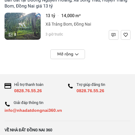
Bom, Đồng Nai giá 13 tỷ
13 tỷ
14,000 m²
·
Xã Trảng Bom, Đồng Nai
8
3 giờ trước
Mở rộng
Hỗ trợ thanh toán
Trợ giúp đăng tin
0828.76.55.26
0828.76.55.26
Giải đáp thông tin
info@nhadatdongnai360.vn
VỀ NHÀ ĐẤT ĐỒNG NAI 360