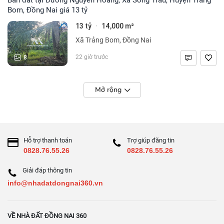
Bom, Đồng Nai giá 13 tỷ
13 tỷ
14,000 m²
·
Xã Trảng Bom, Đồng Nai
8
22 giờ trước
Mở rộng
Hỗ trợ thanh toán
Trợ giúp đăng tin
0828.76.55.26
0828.76.55.26
Giải đáp thông tin
info@nhadatdongnai360.vn
VỀ NHÀ ĐẤT ĐỒNG NAI 360