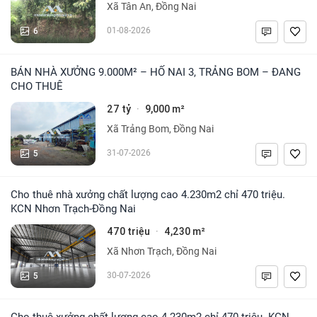
Xã Tân An, Đồng Nai
6
01-08-2026
BÁN NHÀ XƯỞNG 9.000M² – HỐ NAI 3, TRẢNG BOM – ĐANG
CHO THUÊ
27 tỷ
9,000 m²
·
Xã Trảng Bom, Đồng Nai
5
31-07-2026
Cho thuê nhà xưởng chất lượng cao 4.230m2 chỉ 470 triệu.
KCN Nhơn Trạch-Đồng Nai
470 triệu
4,230 m²
·
Xã Nhơn Trạch, Đồng Nai
5
30-07-2026
Cho thuê xưởng chất lượng cao 4.230m2 chỉ 470 triệu. KCN