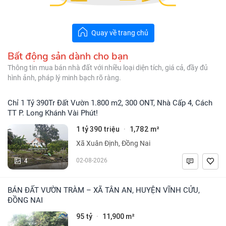
Quay về trang chủ
Bất động sản dành cho bạn
Thông tin mua bán nhà đất với nhiều loại diện tích, giá cả, đầy đủ
hình ảnh, pháp lý minh bạch rõ ràng.
Chỉ 1 Tỷ 390Tr Đất Vườn 1.800 m2, 300 ONT, Nhà Cấp 4, Cách
TT P. Long Khánh Vài Phút!
1 tỷ 390 triệu
1,782 m²
·
Xã Xuân Định, Đồng Nai
4
02-08-2026
BÁN ĐẤT VƯỜN TRÀM – XÃ TÂN AN, HUYỆN VĨNH CỬU,
ĐỒNG NAI
95 tỷ
11,900 m²
·