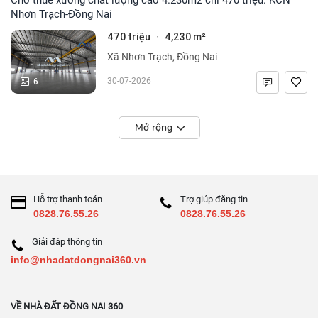
Nhơn Trạch-Đồng Nai
470 triệu
4,230 m²
·
Xã Nhơn Trạch, Đồng Nai
6
30-07-2026
Mở rộng
Hỗ trợ thanh toán
Trợ giúp đăng tin
0828.76.55.26
0828.76.55.26
Giải đáp thông tin
info@nhadatdongnai360.vn
VỀ NHÀ ĐẤT ĐỒNG NAI 360