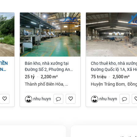
Bán kho, nhà xưởng tại
Cho thuê kho, nhà xưởng
ỆN
Đường Số 2, Phường An
Đường Quốc lộ 1A, Xã H
NAI
Bình, Thành phố Biên Hòa,
Nai 3, Trảng Bom, Đồng
25 tỷ
2,200 m²
75 triệu
2,500 m²
·
·
Đồng Nai giá 25 tỷ
Nai giá 75 Triệu
Thành phố Biên Hòa
,
Huyện Trảng Bom
,
Đồn
Đồng Nai
Nai
nhu huynh
nhu huynh