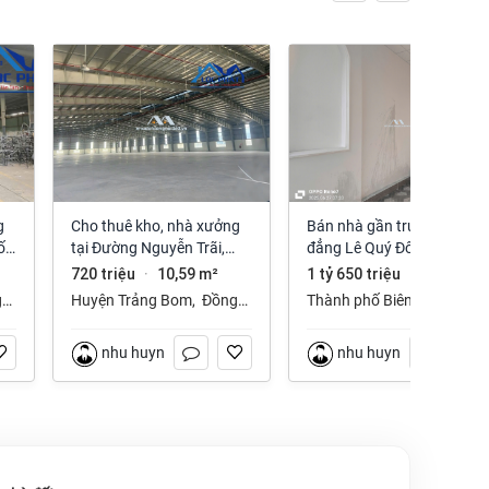
Cho thuê kho, nhà xưởng
Bán nhà gần trường cao
ố
tại Đường Nguyễn Trãi,
đẳng Lê Quý Đôn phường
Trảng Bom, Trảng Bom,
Long Hưng Đồng Nai
720 triệu
10,59 m²
1 tỷ 650 triệu
112 m²
·
·
Đồng Nai giá 720 Triệu
g
Huyện Trảng Bom
,
Đồng
Thành phố Biên Hòa
,
Nai
Đồng Nai
nhu huynh
nhu huynh