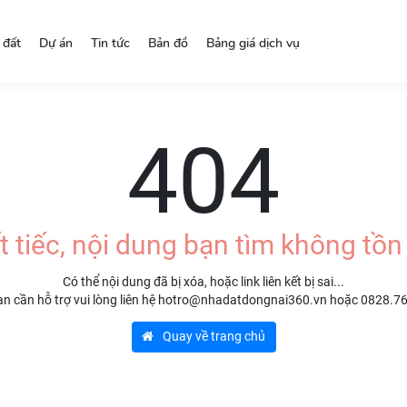
 đất
Dự án
Tin tức
Bản đồ
Bảng giá dịch vụ
404
t tiếc, nội dung bạn tìm không tồn 
Có thể nội dung đã bị xóa, hoặc link liên kết bị sai...
n cần hỗ trợ vui lòng liên hệ hotro@nhadatdongnai360.vn hoặc 0828.7
Quay về trang chủ