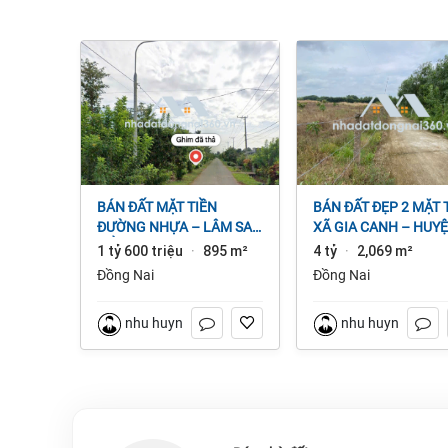
BÁN ĐẤT MẶT TIỀN
BÁN ĐẤT ĐẸP 2 MẶT TIỀN
ĐƯỜNG NHỰA – LÂM SAN
XÃ GIA CANH – HUY
CẨM MỸ, ĐỒNG NAI.
ĐỊNH QUÁN – ĐỒNG 
1 tỷ 600 triệu
895 m²
4 tỷ
2,069 m²
·
·
dt 2.069m² 4 tỷ
Đồng Nai
Đồng Nai
nhu huynh
nhu huynh