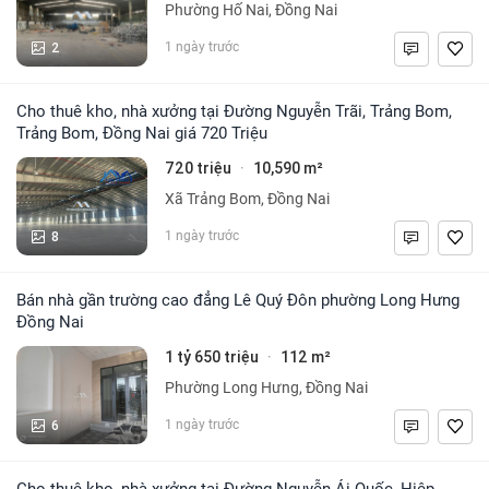
Phường Hố Nai, Đồng Nai
2
1 ngày trước
Cho thuê kho, nhà xưởng tại Đường Nguyễn Trãi, Trảng Bom,
Trảng Bom, Đồng Nai giá 720 Triệu
720 triệu
10,590 m²
·
Xã Trảng Bom, Đồng Nai
8
1 ngày trước
Bán nhà gần trường cao đẳng Lê Quý Đôn phường Long Hưng
Đồng Nai
1 tỷ 650 triệu
112 m²
·
Phường Long Hưng, Đồng Nai
6
1 ngày trước
Cho thuê kho, nhà xưởng tại Đường Nguyễn Ái Quốc, Hiệp