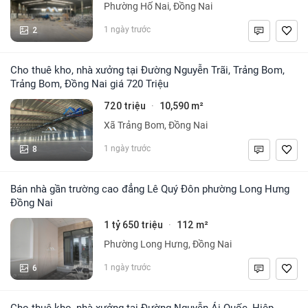
Phường Hố Nai, Đồng Nai
2
1 ngày trước
Cho thuê kho, nhà xưởng tại Đường Nguyễn Trãi, Trảng Bom,
Trảng Bom, Đồng Nai giá 720 Triệu
720 triệu
10,590 m²
·
Xã Trảng Bom, Đồng Nai
8
1 ngày trước
Bán nhà gần trường cao đẳng Lê Quý Đôn phường Long Hưng
Đồng Nai
1 tỷ 650 triệu
112 m²
·
Phường Long Hưng, Đồng Nai
6
1 ngày trước
Cho thuê kho, nhà xưởng tại Đường Nguyễn Ái Quốc, Hiệp