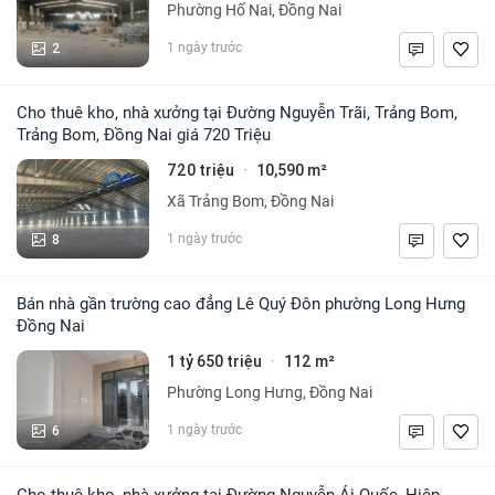
Phường Hố Nai, Đồng Nai
2
1 ngày trước
Cho thuê kho, nhà xưởng tại Đường Nguyễn Trãi, Trảng Bom,
Trảng Bom, Đồng Nai giá 720 Triệu
720 triệu
10,590 m²
·
Xã Trảng Bom, Đồng Nai
8
1 ngày trước
Bán nhà gần trường cao đẳng Lê Quý Đôn phường Long Hưng
Đồng Nai
1 tỷ 650 triệu
112 m²
·
Phường Long Hưng, Đồng Nai
6
1 ngày trước
Cho thuê kho, nhà xưởng tại Đường Nguyễn Ái Quốc, Hiệp