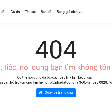
 đất
Dự án
Tin tức
Bản đồ
Bảng giá dịch vụ
404
t tiếc, nội dung bạn tìm không tồn 
Có thể nội dung đã bị xóa, hoặc link liên kết bị sai...
n cần hỗ trợ vui lòng liên hệ hotro@nhadatdongnai360.vn hoặc 0828.7
Quay về trang chủ