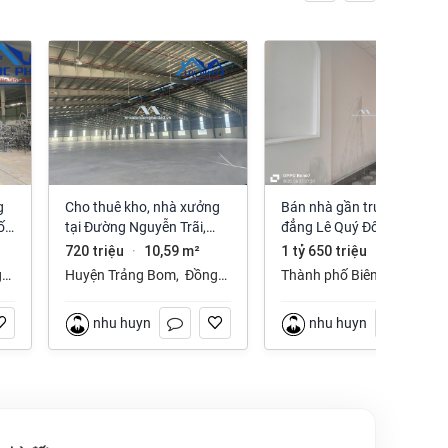
Cho thuê kho, nhà xưởng
Bán nhà gần trường cao
ố
tại Đường Nguyễn Trãi,
đẳng Lê Quý Đôn phường
Trảng Bom, Trảng Bom,
Long Hưng Đồng Nai
720 triệu
10,59 m²
1 tỷ 650 triệu
112 m²
·
·
Đồng Nai giá 720 Triệu
g
Huyện Trảng Bom
,
Đồng
Thành phố Biên Hòa
,
Nai
Đồng Nai
nhu huynh
nhu huynh