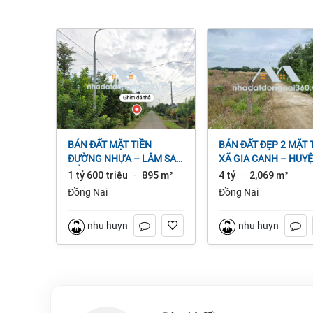
BÁN ĐẤT MẶT TIỀN
BÁN ĐẤT ĐẸP 2 MẶT TIỀN
ĐƯỜNG NHỰA – LÂM SAN
XÃ GIA CANH – HUY
CẨM MỸ, ĐỒNG NAI.
ĐỊNH QUÁN – ĐỒNG 
1 tỷ 600 triệu
895 m²
4 tỷ
2,069 m²
·
·
dt 2.069m² 4 tỷ
Đồng Nai
Đồng Nai
nhu huynh
nhu huynh