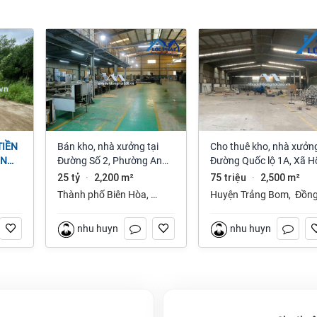
Bán kho, nhà xưởng tại
Cho thuê kho, nhà xưởng
ỆN
Đường Số 2, Phường An
Đường Quốc lộ 1A, Xã H
NAI
Bình, Thành phố Biên Hòa,
Nai 3, Trảng Bom, Đồng
25 tỷ
2,200 m²
75 triệu
2,500 m²
·
·
Đồng Nai giá 25 tỷ
Nai giá 75 Triệu
Thành phố Biên Hòa
,
Huyện Trảng Bom
,
Đồn
Đồng Nai
Nai
nhu huynh
nhu huynh