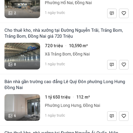
Phường Hố Nai, Đồng Nai
2
1 ngày trước
Cho thuê kho, nhà xưởng tại Đường Nguyễn Trãi, Trảng Bom,
Trảng Bom, Đồng Nai giá 720 Triệu
720 triệu
10,590 m²
·
Xã Trảng Bom, Đồng Nai
8
1 ngày trước
Bán nhà gần trường cao đẳng Lê Quý Đôn phường Long Hưng
Đồng Nai
1 tỷ 650 triệu
112 m²
·
Phường Long Hưng, Đồng Nai
6
1 ngày trước
Cho thuê kho, nhà xưởng tại Đường Nguyễn Ái Quốc, Hiệp