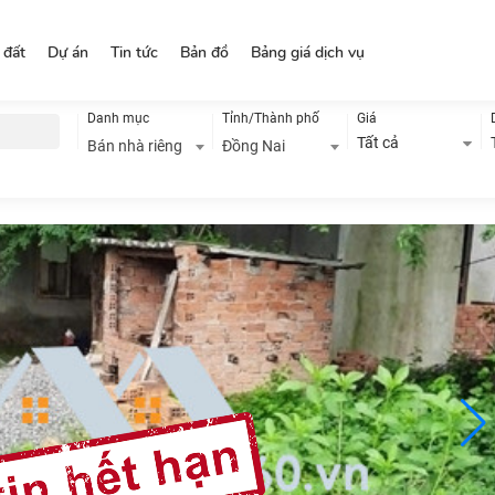
 đất
Dự án
Tin tức
Bản đồ
Bảng giá dịch vụ
Danh mục
Tỉnh/Thành phố
Giá
Tất cả
Bán nhà riêng
Đồng Nai