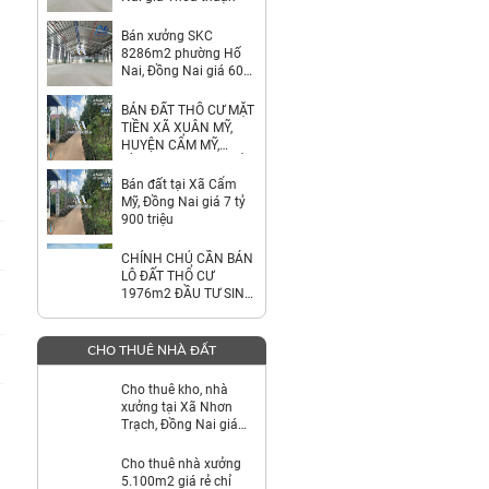
Bán xưởng SKC
8286m2 phường Hố
Nai, Đồng Nai giá 60
tỷ
BÁN ĐẤT THỔ CƯ MẶT
TIỀN XÃ XUÂN MỸ,
HUYỆN CẨM MỸ,
ĐỒNG NAI – GIÁ CHỈ
7,9 TỶ
Bán đất tại Xã Cẩm
Mỹ, Đồng Nai giá 7 tỷ
900 triệu
CHÍNH CHỦ CẦN BÁN
LÔ ĐẤT THỔ CƯ
1976m2 ĐẦU TƯ SINH
LỜI
CHO THUÊ NHÀ ĐẤT
Cho thuê kho, nhà
xưởng tại Xã Nhơn
Trạch, Đồng Nai giá
Thỏa thuận
Cho thuê nhà xưởng
5.100m2 giá rẻ chỉ