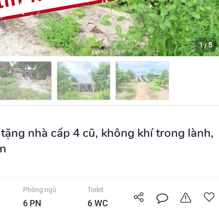
1
5
/
tặng nhà cấp 4 cũ, không khí trong lành,
an
Phòng ngủ
Toilet
6 PN
6 WC