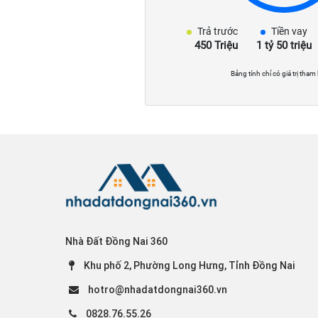
Trả trước
Tiền vay
450 Triệu
1 tỷ 50 triệu
Bảng tính chỉ có giá trị tham
Nhà Đất Đồng Nai 360
Khu phố 2, Phường Long Hưng, Tỉnh Đồng Nai
hotro@nhadatdongnai360.vn
0828.76.55.26