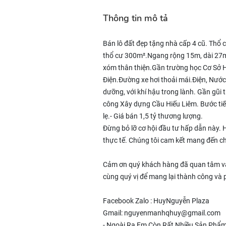
Thông tin mô tả
Bán lô đất đẹp tặng nhà cấp 4 cũ. Thổ c
thổ cư 300m².Ngang rộng 15m, dài 27m. 
xóm thân thiện.Gần trường học Cơ Sở H
Điện.Đường xe hơi thoải mái.Điện, Nướ
dưỡng, với khí hậu trong lành. Gần gũi t
công Xây dựng Cầu Hiếu Liêm. Bước tiến
lẹ.- Giá bán 1,5 tỷ thương lượng.
Đừng bỏ lỡ cơ hội đầu tư hấp dẫn này. Hã
thực tế. Chúng tôi cam kết mang đến c
Cảm ơn quý khách hàng đã quan tâm và 
cùng quý vị để mang lại thành công và 
Facebook Zalo : HuyNguyễn Plaza
Gmail: nguyenmanhqhuy@gmail.com
- Ngoài Ra Em Còn Rất Nhiều Sản Phẩ