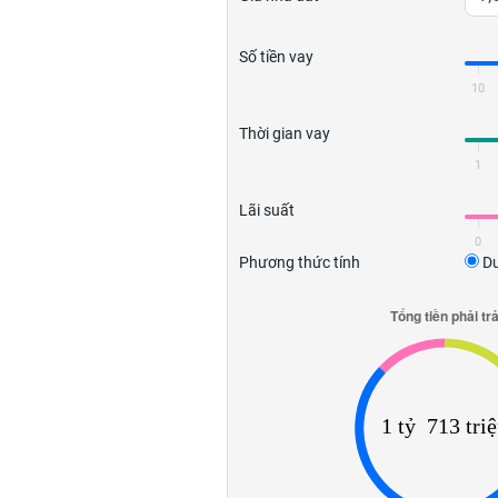
Số tiền vay
10
Thời gian vay
1
Lãi suất
0
Phương thức tính
Dư