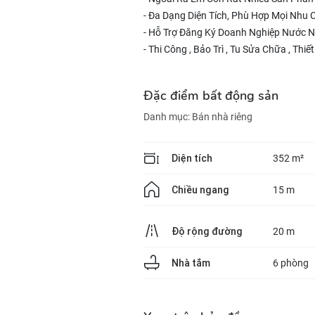
- Đa Dạng Diện Tích, Phù Hợp Mọi Nhu 
- Hỗ Trợ Đăng Ký Doanh Nghiệp Nước N
- Thi Công , Bảo Trì , Tu Sửa Chữa , Thiế
Đặc điểm bất động sản
Danh mục:
Bán nhà riêng
Diện tích
352 m²
Chiều ngang
15 m
Độ rộng đường
20 m
Nhà tắm
6 phòng