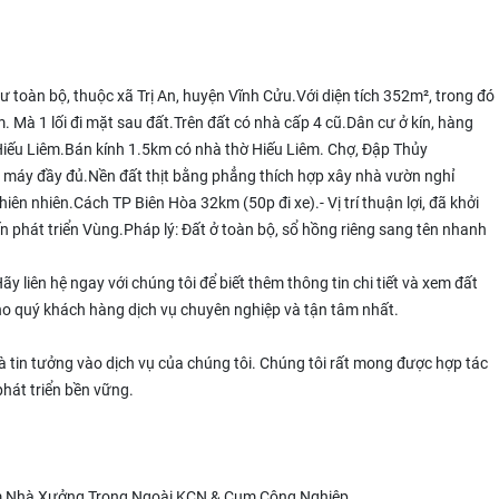
ư toàn bộ, thuộc xã Trị An, huyện Vĩnh Cửu.Với diện tích 352m², trong đó
Mà 1 lối đi mặt sau đất.Trên đất có nhà cấp 4 cũ.Dân cư ở kín, hàng
iếu Liêm.Bán kính 1.5km có nhà thờ Hiếu Liêm. Chợ, Đập Thủy
c máy đầy đủ.Nền đất thịt bằng phẳng thích hợp xây nhà vườn nghỉ
hiên nhiên.Cách TP Biên Hòa 32km (50p đi xe).- Vị trí thuận lợi, đã khởi
 phát triển Vùng.Pháp lý: Đất ở toàn bộ, sổ hồng riêng sang tên nhanh
y liên hệ ngay với chúng tôi để biết thêm thông tin chi tiết và xem đất
ho quý khách hàng dịch vụ chuyên nghiệp và tận tâm nhất.
tin tưởng vào dịch vụ của chúng tôi. Chúng tôi rất mong được hợp tác
phát triển bền vững.
m Nhà Xưởng Trong Ngoài KCN & Cụm Công Nghiệp.