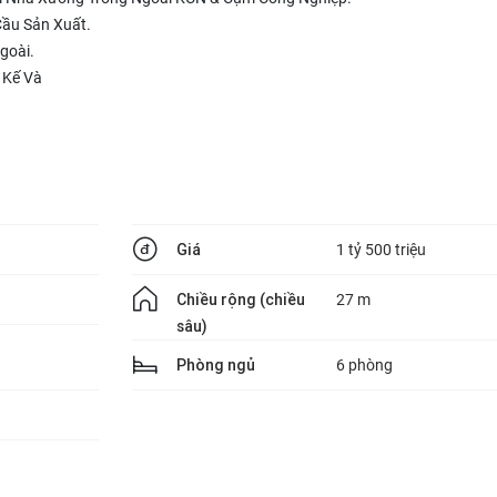
Cầu Sản Xuất.
goài.
t Kế Và
Giá
1 tỷ 500 triệu
Chiều rộng (chiều
27 m
sâu)
Phòng ngủ
6 phòng