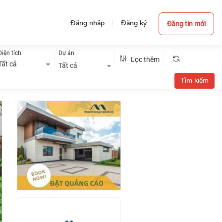
Đăng nhập
Đăng ký
Đăng tin mới
Diện tích
Dự án
Lọc thêm
Tất cả
Tất cả