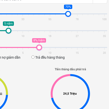
70%
33
55
78
100
5 năm
10
18
27
35
8%/năm
5
10
15
20
 nợ giảm dần
Trả đều hàng tháng