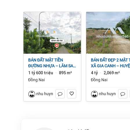
BÁN ĐẤT MẶT TIỀN
BÁN ĐẤT ĐẸP 2 MẶT TIỀN
ĐƯỜNG NHỰA – LÂM SAN
XÃ GIA CANH – HUY
CẨM MỸ, ĐỒNG NAI.
ĐỊNH QUÁN – ĐỒNG 
1 tỷ 600 triệu
895 m²
4 tỷ
2,069 m²
·
·
dt 2.069m² 4 tỷ
Đồng Nai
Đồng Nai
nhu huynh
nhu huynh