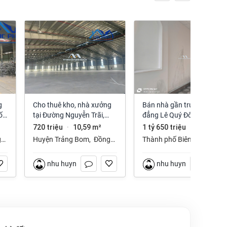
Cho thuê kho, nhà xưởng
Bán nhà gần trường cao
ố
tại Đường Nguyễn Trãi,
đẳng Lê Quý Đôn phường
Trảng Bom, Trảng Bom,
Long Hưng Đồng Nai
720 triệu
10,59 m²
1 tỷ 650 triệu
112 m²
·
·
Đồng Nai giá 720 Triệu
g
Huyện Trảng Bom
,
Đồng
Thành phố Biên Hòa
,
Nai
Đồng Nai
nhu huynh
nhu huynh