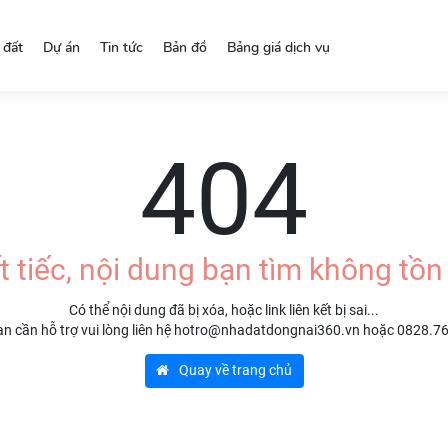
 đất
Dự án
Tin tức
Bản đồ
Bảng giá dịch vụ
404
t tiếc, nội dung bạn tìm không tồn 
Có thể nội dung đã bị xóa, hoặc link liên kết bị sai...
n cần hỗ trợ vui lòng liên hệ hotro@nhadatdongnai360.vn hoặc 0828.7
Quay về trang chủ