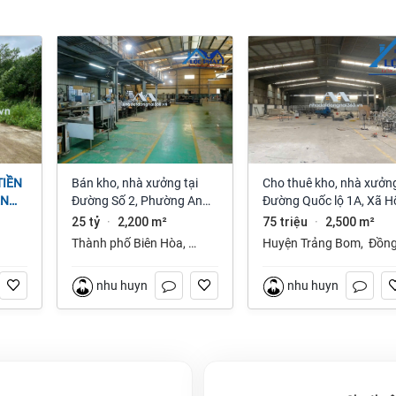
Bán kho, nhà xưởng tại
Cho thuê kho, nhà xưởng
ỆN
Đường Số 2, Phường An
Đường Quốc lộ 1A, Xã H
NAI
Bình, Thành phố Biên Hòa,
Nai 3, Trảng Bom, Đồng
25 tỷ
2,200 m²
75 triệu
2,500 m²
·
·
Đồng Nai giá 25 tỷ
Nai giá 75 Triệu
Thành phố Biên Hòa
,
Huyện Trảng Bom
,
Đồn
Đồng Nai
Nai
nhu huynh
nhu huynh