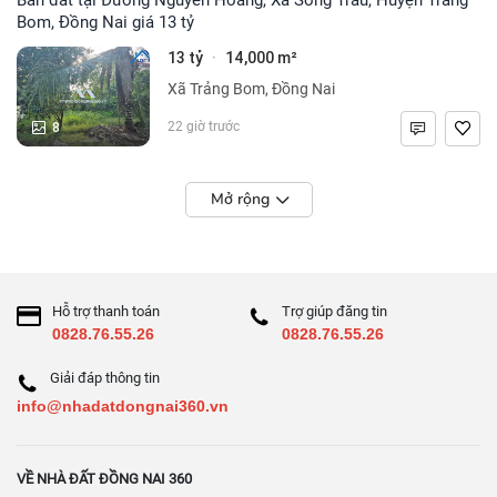
Bom, Đồng Nai giá 13 tỷ
13 tỷ
14,000 m²
·
Xã Trảng Bom, Đồng Nai
8
22 giờ trước
Mở rộng
Hỗ trợ thanh toán
Trợ giúp đăng tin
0828.76.55.26
0828.76.55.26
Giải đáp thông tin
info@nhadatdongnai360.vn
VỀ NHÀ ĐẤT ĐỒNG NAI 360