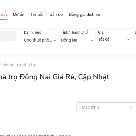
 đất
Dự án
Tin tức
Bản đồ
Bảng giá dịch vụ
Danh mục
Tỉnh/Thành phố
Giá
Tất cả
Cho thuê phòng trọ, nhà trọ
Đồng Nai
 phòng trọ, nhà trọ
hà trọ Đồng Nai Giá Rẻ, Cập Nhật
Mặc định