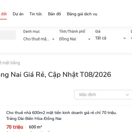
 đất
Dự án
Tin tức
Bản đồ
Bảng giá dịch vụ
Danh mục
Tỉnh/Thành phố
Giá
Tất cả
Cho thuê mặt bằng
Đồng Nai
ê mặt bằng
ng Nai Giá Rẻ, Cập Nhật T08/2026
Mặc định
Cho thuê nhà 600m2 mặt tiền kinh doanh giá rẻ chỉ 70 triệu.
Trảng Dài-Biên Hòa-Đồng Nai
70 triệu
600 m²
·