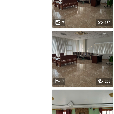
7
182
7
203