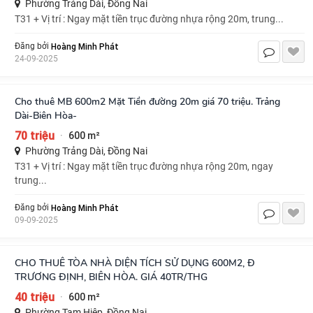
Phường Trảng Dài, Đồng Nai
T31 + Vị trí : Ngay mặt tiền trục đường nhựa rộng 20m, trung...
Hoàng Minh Phát
Đăng bởi
24-09-2025
Cho thuê MB 600m2 Mặt Tiền đường 20m giá 70 triệu. Trảng
Dài-Biên Hòa-
70 triệu
600 m²
·
Phường Trảng Dài, Đồng Nai
T31 + Vị trí : Ngay mặt tiền trục đường nhựa rộng 20m, ngay
trung...
Hoàng Minh Phát
Đăng bởi
09-09-2025
CHO THUÊ TÒA NHÀ DIỆN TÍCH SỬ DỤNG 600M2, Đ
TRƯƠNG ĐỊNH, BIÊN HÒA. GIÁ 40TR/THG
40 triệu
600 m²
·
Phường Tam Hiệp, Đồng Nai