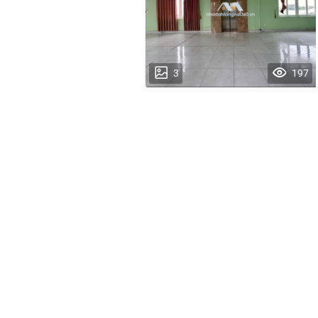
3
197