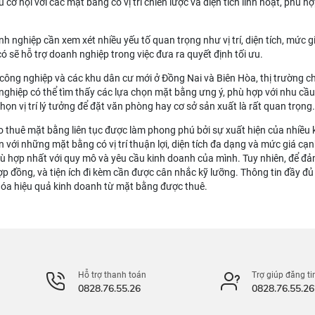
cơ hội với các mặt bằng có vị trí chiến lược và diện tích linh hoạt, phù
h nghiệp cần xem xét nhiều yếu tố quan trọng như vị trí, diện tích, mức 
ó sẽ hỗ trợ doanh nghiệp trong việc đưa ra quyết định tối ưu.
công nghiệp và các khu dân cư mới ở Đồng Nai và Biên Hòa, thị trường c
ghiệp có thể tìm thấy các lựa chọn mặt bằng ưng ý, phù hợp với nhu cầ
họn vị trí lý tưởng để đặt văn phòng hay cơ sở sản xuất là rất quan trọng.
ho thuê mặt bằng liên tục được làm phong phú bởi sự xuất hiện của nhiều 
 với những mặt bằng có vị trí thuận lợi, diện tích đa dạng và mức giá cạ
ù hợp nhất với quy mô và yêu cầu kinh doanh của mình. Tuy nhiên, để đả
n hợp đồng, và tiện ích đi kèm cần được cân nhắc kỹ lưỡng. Thông tin đầy 
hóa hiệu quả kinh doanh từ mặt bằng được thuê.
Hỗ trợ thanh toán
Trợ giúp đăng ti
0828.76.55.26
0828.76.55.26