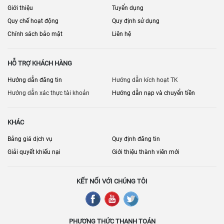
trí, diện tích, giá cả, điều khoản hợp đồng, và tiện ích đi kèm cần
Giới thiệu
Tuyển dụng
được cân nhắc kỹ lưỡng. Thông tin đầy đủ và việc đánh giá các lựa
Quy chế hoạt động
Quy định sử dụng
chọn một cách cẩn trọng sẽ giúp doanh nghiệp tối ưu hóa hiệu quả
kinh doanh từ mặt bằng được thuê.
Chính sách bảo mật
Liên hệ
HỖ TRỢ KHÁCH HÀNG
Hướng dẫn đăng tin
Hướng dẫn kích hoạt TK
Hướng dẫn xác thực tài khoản
Hướng dẫn nạp và chuyển tiền
KHÁC
Bảng giá dịch vụ
Quy định đăng tin
Giải quyết khiếu nại
Giới thiệu thành viên mới
KẾT NỐI VỚI CHÚNG TÔI
PHƯƠNG THỨC THANH TOÁN