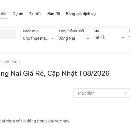
 đất
Dự án
Tin tức
Bản đồ
Bảng giá dịch vụ
Danh mục
Tỉnh/Thành phố
Giá
Tất cả
Cho thuê mặt bằng
Đồng Nai
ê mặt bằng
ng Nai Giá Rẻ, Cập Nhật T08/2026
Mặc định
 tại chưa có tin đăng trong khu vực này