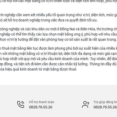
cơ hội với các mặt bằng có vị trí chiến lược và diện tích linh hoạt, phù
h nghiệp cần xem xét nhiều yếu tố quan trọng như vị trí, diện tích, mức 
ó sẽ hỗ trợ doanh nghiệp trong việc đưa ra quyết định tối ưu.
công nghiệp và các khu dân cư mới ở Đồng Nai và Biên Hòa, thị trường c
ghiệp có thể tìm thấy các lựa chọn mặt bằng ưng ý, phù hợp với nhu cầ
họn vị trí lý tưởng để đặt văn phòng hay cơ sở sản xuất là rất quan trọng.
ho thuê mặt bằng liên tục được làm phong phú bởi sự xuất hiện của nhiều 
 với những mặt bằng có vị trí thuận lợi, diện tích đa dạng và mức giá cạ
ù hợp nhất với quy mô và yêu cầu kinh doanh của mình. Tuy nhiên, để đả
n hợp đồng, và tiện ích đi kèm cần được cân nhắc kỹ lưỡng. Thông tin đầy 
hóa hiệu quả kinh doanh từ mặt bằng được thuê.
Hỗ trợ thanh toán
Trợ giúp đăng ti
0828.76.55.26
0828.76.55.26