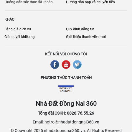
phát triển mạnh mẽ với sự xuất hiện của nhiều dự án mới, mang lại
Hướng dẫn xác thực tài khoản
Hướng dẫn nạp và chuyển tiền
nhiều lựa chọn về quy mô, tiện ích và giá cả, phù hợp với mọi nhu
cầu kinh doanh. Các nhà cung cấp dịch vụ đang không ngừng nâng
KHÁC
cao chất lượng và cập nhật các tiện ích mới để đáp ứng tốt hơn các
yêu cầu của khách hàng, khiến Đồng Nai và Biên Hòa ngày càng
Bảng giá dịch vụ
Quy định đăng tin
được xem là điểm đến hấp dẫn cho các hoạt động sản xuất và kinh
Giải quyết khiếu nại
Giới thiệu thành viên mới
doanh trong khu vực phía Nam.
KẾT NỐI VỚI CHÚNG TÔI
PHƯƠNG THỨC THANH TOÁN
Nhà Đất Đồng Nai 360
Tổng đài CSKH: 0828.76.55.26
Email: hotro@nhadatdongnai360.vn
© Copyright 2025 nhadatdongnai360.vn. All Rights Reserved