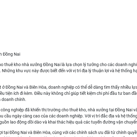
h Đồng Nai
ho thuê kho nhà xưởng Đồng Nai
là lựa chọn lý tưởng cho các doanh ngh
hững khu vực này được biết đến với vị trí địa lý thuận lợi và hệ thống hạ 
t ở Đồng Nai và Biên Hòa, doanh nghiệp có thể dễ dàng tìm thấy nhiều l
iều tiện ích đi kèm. Điều này không chỉ giúp tiết kiệm chi phí đầu tư ban
h doanh chính.
công nghiệp đã khiến thị trường cho thuê kho, nhà xưởng tại Đồng Nai 
 cầu ngày càng cao của các doanh nghiệp. Với vị trí đắc địa và hệ thống
nguồn lao động dồi dào và khai thác hiệu quả các tuyến đường vận chuyể
ợi tại Đồng Nai và Biên Hòa, cùng với các chính sách ưu đãi từ chính qu