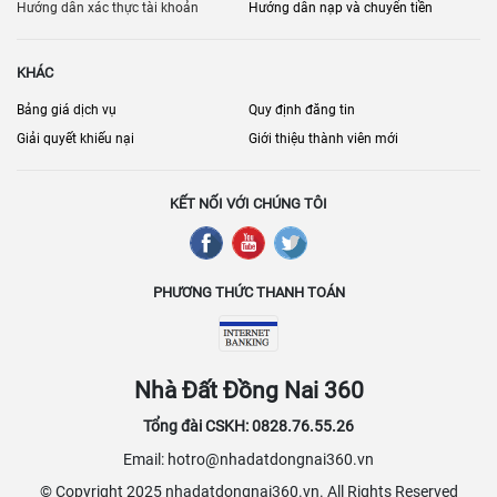
phát triển mạnh mẽ với sự xuất hiện của nhiều dự án mới, mang lại
Hướng dẫn xác thực tài khoản
Hướng dẫn nạp và chuyển tiền
nhiều lựa chọn về quy mô, tiện ích và giá cả, phù hợp với mọi nhu
cầu kinh doanh. Các nhà cung cấp dịch vụ đang không ngừng nâng
KHÁC
cao chất lượng và cập nhật các tiện ích mới để đáp ứng tốt hơn các
yêu cầu của khách hàng, khiến Đồng Nai và Biên Hòa ngày càng
Bảng giá dịch vụ
Quy định đăng tin
được xem là điểm đến hấp dẫn cho các hoạt động sản xuất và kinh
Giải quyết khiếu nại
Giới thiệu thành viên mới
doanh trong khu vực phía Nam.
KẾT NỐI VỚI CHÚNG TÔI
PHƯƠNG THỨC THANH TOÁN
Nhà Đất Đồng Nai 360
Tổng đài CSKH: 0828.76.55.26
Email: hotro@nhadatdongnai360.vn
© Copyright 2025 nhadatdongnai360.vn. All Rights Reserved