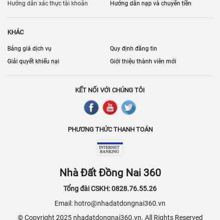
phát triển mạnh mẽ với sự xuất hiện của nhiều dự án mới, mang lại
Hướng dẫn xác thực tài khoản
Hướng dẫn nạp và chuyển tiền
nhiều lựa chọn về quy mô, tiện ích và giá cả, phù hợp với mọi nhu
cầu kinh doanh. Các nhà cung cấp dịch vụ đang không ngừng nâng
KHÁC
cao chất lượng và cập nhật các tiện ích mới để đáp ứng tốt hơn các
yêu cầu của khách hàng, khiến Đồng Nai và Biên Hòa ngày càng
Bảng giá dịch vụ
Quy định đăng tin
được xem là điểm đến hấp dẫn cho các hoạt động sản xuất và kinh
Giải quyết khiếu nại
Giới thiệu thành viên mới
doanh trong khu vực phía Nam.
KẾT NỐI VỚI CHÚNG TÔI
PHƯƠNG THỨC THANH TOÁN
Nhà Đất Đồng Nai 360
Tổng đài CSKH: 0828.76.55.26
Email: hotro@nhadatdongnai360.vn
© Copyright 2025 nhadatdongnai360.vn. All Rights Reserved