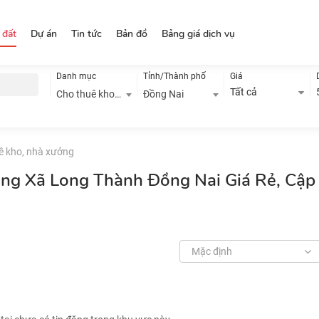
 đất
Dự án
Tin tức
Bản đồ
Bảng giá dịch vụ
Danh mục
Tỉnh/Thành phố
Giá
Tất cả
Cho thuê kho, nhà xưởng
Đồng Nai
ê kho, nhà xưởng
ởng Xã Long Thành Đồng Nai Giá Rẻ, Cập
Mặc định