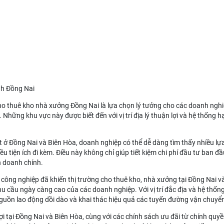
nh Đồng Nai
ho thuê kho nhà xưởng Đồng Nai
là lựa chọn lý tưởng cho các doanh ngh
hững khu vực này được biết đến với vị trí địa lý thuận lợi và hệ thống hạ 
t ở Đồng Nai và Biên Hòa, doanh nghiệp có thể dễ dàng tìm thấy nhiều l
iều tiện ích đi kèm. Điều này không chỉ giúp tiết kiệm chi phí đầu tư ban
h doanh chính.
công nghiệp đã khiến thị trường cho thuê kho, nhà xưởng tại Đồng Nai 
 cầu ngày càng cao của các doanh nghiệp. Với vị trí đắc địa và hệ thống
nguồn lao động dồi dào và khai thác hiệu quả các tuyến đường vận chuyể
ợi tại Đồng Nai và Biên Hòa, cùng với các chính sách ưu đãi từ chính qu