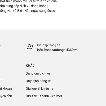
phát triển mạnh mẽ với sự xuất hiện của
c nhà cung cấp dịch vụ đang không
 Đồng Nai và Biên Hòa ngày càng được
n
Giải đáp thông tin
info@nhadatdongnai360.vn
KHÁC
Bảng giá dịch vụ
TK
Quy định đăng tin
ài khoản
Giải quyết khiếu nại
yển tiền
Giới thiệu thành viên mới