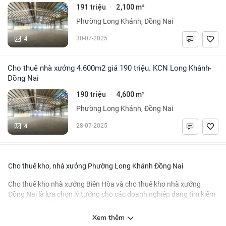
191 triệu
2,100 m²
·
Phường Long Khánh, Đồng Nai
4
30-07-2025
Cho thuê nhà xưởng 4.600m2 giá 190 triệu. KCN Long Khánh-
Đồng Nai
190 triệu
4,600 m²
·
Phường Long Khánh, Đồng Nai
4
28-07-2025
Cho thuê kho, nhà xưởng Phường Long Khánh Đồng Nai
Cho thuê kho nhà xưởng Biên Hòa
và
cho thuê kho nhà xưởng
Đồng Nai
là lựa chọn lý tưởng cho các doanh nghiệp đang tìm kiếm
không gian để mở rộng hoạt động sản xuất và kinh doanh. Những
khu vực này được biết đến với vị trí địa lý thuận lợi và hệ thống hạ
Xem thêm
tầng phát triển, tạo điều kiện thuận lợi cho việc vận chuyển và