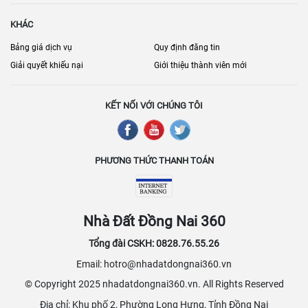
cầu kinh doanh. Các nhà cung cấp dịch vụ đang không ngừng nâng
KHÁC
cao chất lượng và cập nhật các tiện ích mới để đáp ứng tốt hơn các
yêu cầu của khách hàng, khiến Đồng Nai và Biên Hòa ngày càng
Bảng giá dịch vụ
Quy định đăng tin
được xem là điểm đến hấp dẫn cho các hoạt động sản xuất và kinh
Giải quyết khiếu nại
Giới thiệu thành viên mới
doanh trong khu vực phía Nam.
KẾT NỐI VỚI CHÚNG TÔI
PHƯƠNG THỨC THANH TOÁN
Nhà Đất Đồng Nai 360
Tổng đài CSKH: 0828.76.55.26
Email: hotro@nhadatdongnai360.vn
© Copyright 2025 nhadatdongnai360.vn. All Rights Reserved
Địa chỉ: Khu phố 2, Phường Long Hưng, Tỉnh Đồng Nai