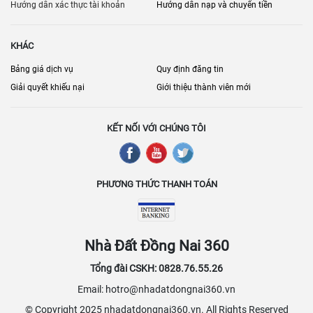
phát triển mạnh mẽ với sự xuất hiện của nhiều dự án mới, mang lại
Hướng dẫn xác thực tài khoản
Hướng dẫn nạp và chuyển tiền
nhiều lựa chọn về quy mô, tiện ích và giá cả, phù hợp với mọi nhu
cầu kinh doanh. Các nhà cung cấp dịch vụ đang không ngừng nâng
KHÁC
cao chất lượng và cập nhật các tiện ích mới để đáp ứng tốt hơn các
yêu cầu của khách hàng, khiến Đồng Nai và Biên Hòa ngày càng
Bảng giá dịch vụ
Quy định đăng tin
được xem là điểm đến hấp dẫn cho các hoạt động sản xuất và kinh
Giải quyết khiếu nại
Giới thiệu thành viên mới
doanh trong khu vực phía Nam.
KẾT NỐI VỚI CHÚNG TÔI
PHƯƠNG THỨC THANH TOÁN
Nhà Đất Đồng Nai 360
Tổng đài CSKH: 0828.76.55.26
Email: hotro@nhadatdongnai360.vn
© Copyright 2025 nhadatdongnai360.vn. All Rights Reserved