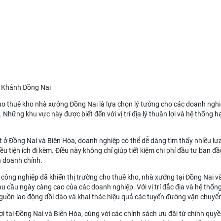
 Khánh Đồng Nai
ho thuê kho nhà xưởng Đồng Nai
là lựa chọn lý tưởng cho các doanh ngh
hững khu vực này được biết đến với vị trí địa lý thuận lợi và hệ thống hạ 
t ở Đồng Nai và Biên Hòa, doanh nghiệp có thể dễ dàng tìm thấy nhiều l
iều tiện ích đi kèm. Điều này không chỉ giúp tiết kiệm chi phí đầu tư ban
h doanh chính.
công nghiệp đã khiến thị trường cho thuê kho, nhà xưởng tại Đồng Nai 
 cầu ngày càng cao của các doanh nghiệp. Với vị trí đắc địa và hệ thống
nguồn lao động dồi dào và khai thác hiệu quả các tuyến đường vận chuyể
ợi tại Đồng Nai và Biên Hòa, cùng với các chính sách ưu đãi từ chính qu