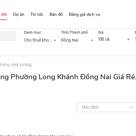
 đất
Dự án
Tin tức
Bản đồ
Bảng giá dịch vụ
Danh mục
Tỉnh/Thành phố
Giá
Tất cả
Cho thuê kho, nhà xưởng
Đồng Nai
ê kho, nhà xưởng
ởng Phường Long Khánh Đồng Nai Giá Rẻ
Mặc định