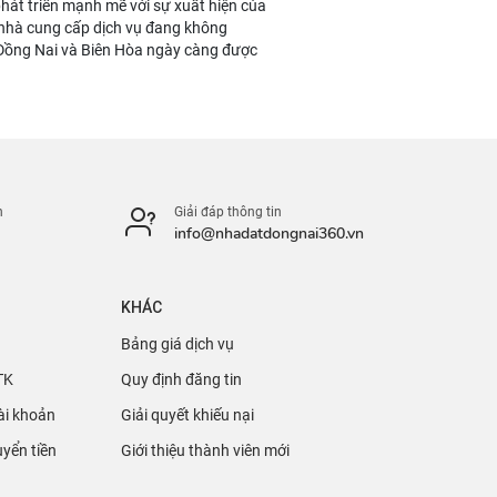
phát triển mạnh mẽ với sự xuất hiện của
c nhà cung cấp dịch vụ đang không
 Đồng Nai và Biên Hòa ngày càng được
n
Giải đáp thông tin
info@nhadatdongnai360.vn
KHÁC
Bảng giá dịch vụ
TK
Quy định đăng tin
ài khoản
Giải quyết khiếu nại
yển tiền
Giới thiệu thành viên mới